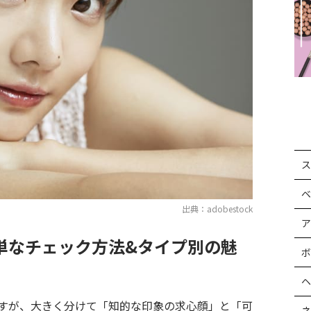
ス
ベ
出典：adobestock
ア
単なチェック方法&タイプ別の魅
ボ
ヘ
すが、大きく分けて「知的な印象の求心顔」と「可
ネ