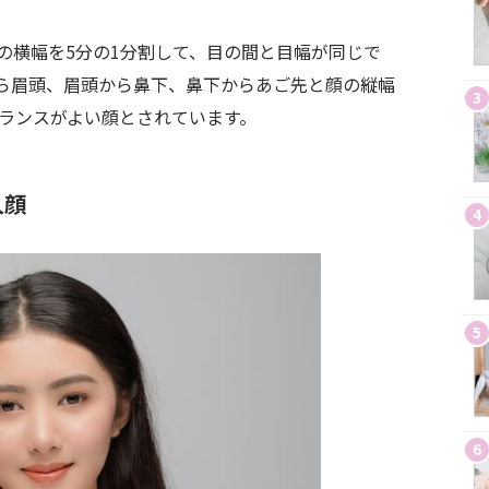
の横幅を5分の1分割して、目の間と目幅が同じで
ら眉頭、眉頭から鼻下、鼻下からあご先と顔の縦幅
3
バランスがよい顔とされています。
人顔
4
5
6