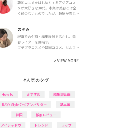
韓国コスメをはじめとするアジアコス
メが大好きな30代。本業は美容とは全
く縁のないものでしたが、趣味が高じ
てコスメコンシェルジュ・コスメライ
ター資格を取得し、現在は韓国コスメ
のぞみ
ライターとして活動中。
都内で16タイプパーソナルカラー診
現職での企画・編集経験を活かし、美
断・顔タイプ診断・骨格診断によるイ
容ライターを目指す。
メージコンサルティングも行っていま
プチプラコスメや韓国コスメ、セルフ
す。
ネイルに興味があり、美容系SNSや動画
で最新情報をチェック。家事や育児の合
>
VIEW MORE
間に取り入れられる時短美容テクも実
践中。日本化粧品検定1級保有。
#人気のタグ
How to
おすすめ
編集部企画
RAXY Style 公式アンバサダー
基本編
韓国
徹底レビュー
アイシャドウ
トレンド
リップ