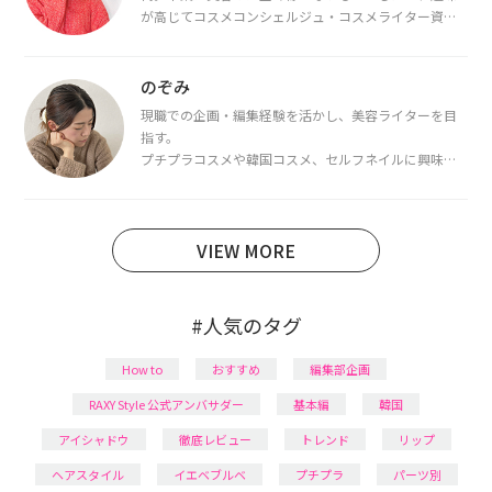
が高じてコスメコンシェルジュ・コスメライター資格
を取得し、現在は韓国コスメライターとして活動中。
都内で16タイプパーソナルカラー診断・顔タイプ診
断・骨格診断によるイメージコンサルティングも行っ
のぞみ
ています。
現職での企画・編集経験を活かし、美容ライターを目
指す。
プチプラコスメや韓国コスメ、セルフネイルに興味が
あり、美容系SNSや動画で最新情報をチェック。家事や
育児の合間に取り入れられる時短美容テクも実践中。
日本化粧品検定1級保有。
VIEW MORE
#人気のタグ
How to
おすすめ
編集部企画
RAXY Style 公式アンバサダー
基本編
韓国
アイシャドウ
徹底レビュー
トレンド
リップ
ヘアスタイル
イエベブルベ
プチプラ
パーツ別