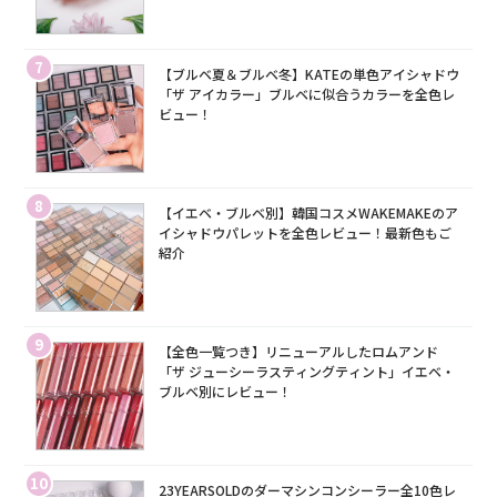
7
【ブルベ夏＆ブルベ冬】KATEの単色アイシャドウ
「ザ アイカラー」ブルベに似合うカラーを全色レ
ビュー！
8
【イエベ・ブルベ別】韓国コスメWAKEMAKEのア
イシャドウパレットを全色レビュー！最新色もご
紹介
9
【全色一覧つき】リニューアルしたロムアンド
「ザ ジューシーラスティングティント」イエベ・
ブルベ別にレビュー！
10
23YEARSOLDのダーマシンコンシーラー全10色レ