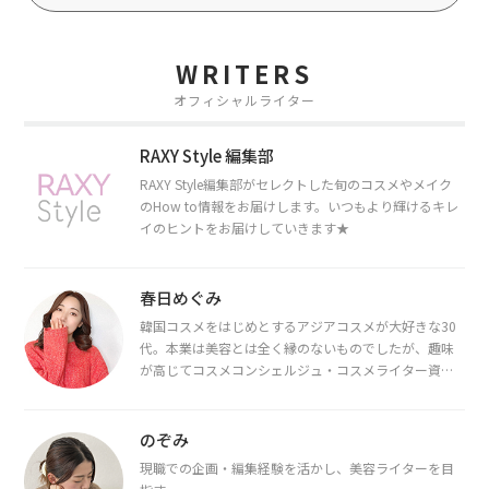
WRITERS
オフィシャルライター
RAXY Style 編集部
RAXY Style編集部がセレクトした旬のコスメやメイク
のHow to情報をお届けします。いつもより輝けるキレ
イのヒントをお届けしていきます★
春日めぐみ
韓国コスメをはじめとするアジアコスメが大好きな30
代。本業は美容とは全く縁のないものでしたが、趣味
が高じてコスメコンシェルジュ・コスメライター資格
を取得し、現在は韓国コスメライターとして活動中。
都内で16タイプパーソナルカラー診断・顔タイプ診
断・骨格診断によるイメージコンサルティングも行っ
のぞみ
ています。
現職での企画・編集経験を活かし、美容ライターを目