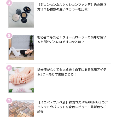
4
《ジョンセンムルクッションファンデ》色の選び
方は？各種類の違いやカラーを比較！
5
初心者でも安心！フォームローラーの簡単な使い
方と部分ごとにほぐすコツとは？
6
除光液がなくても大丈夫！自宅にある代用アイテ
ム5つ＋落とす裏技まとめ！
7
【イエベ・ブルベ別】韓国コスメWAKEMAKEのア
イシャドウパレットを全色レビュー！最新色もご
紹介