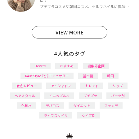
指す。
プチプラコスメや韓国コスメ、セルフネイルに興味が
あり、美容系SNSや動画で最新情報をチェック。家事や
育児の合間に取り入れられる時短美容テクも実践中。
日本化粧品検定1級保有。
VIEW MORE
#人気のタグ
How to
おすすめ
編集部企画
RAXY Style 公式アンバサダー
基本編
韓国
徹底レビュー
アイシャドウ
トレンド
リップ
ヘアスタイル
イエベブルベ
プチプラ
パーツ別
化粧水
デパコス
ダイエット
ファンデ
ライフスタイル
タイプ別