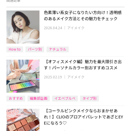
関連記事
色素薄い系女子になりたい方向け！透明感
のあるメイク方法とその魅力をチェック
2026.04.24
｜
アイメイク
How to
パーツ別
ナチュラル
【オフィスメイク編】魅力を最大限引き出
す！パーソナルカラー別おすすめコスメ
2025.02.19
｜
アイメイク
おすすめ
編集部企画
イエベブルベ
タイプ別
【コーラルピンクメイクならおまかせあ
れ！】CLIOのプロアイパレットであざとEY
Eになろう♡