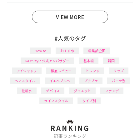
育児の合間に取り入れられる時短美容テクも実践中。
日本化粧品検定1級保有。
VIEW MORE
#人気のタグ
How to
おすすめ
編集部企画
RAXY Style 公式アンバサダー
基本編
韓国
アイシャドウ
徹底レビュー
トレンド
リップ
ヘアスタイル
イエベブルベ
プチプラ
パーツ別
化粧水
デパコス
ダイエット
ファンデ
ライフスタイル
タイプ別
RANKING
記事ランキング