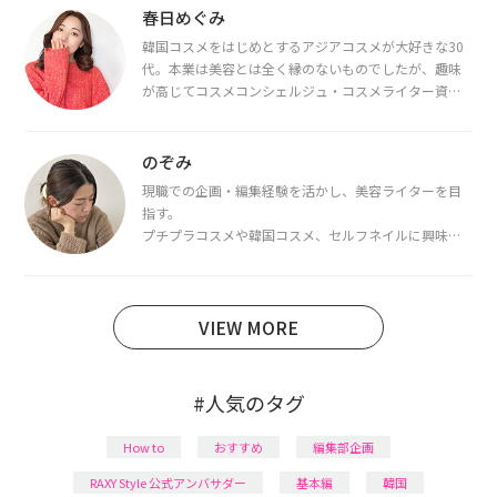
春日めぐみ
韓国コスメをはじめとするアジアコスメが大好きな30
代。本業は美容とは全く縁のないものでしたが、趣味
が高じてコスメコンシェルジュ・コスメライター資格
を取得し、現在は韓国コスメライターとして活動中。
都内で16タイプパーソナルカラー診断・顔タイプ診
断・骨格診断によるイメージコンサルティングも行っ
のぞみ
ています。
現職での企画・編集経験を活かし、美容ライターを目
指す。
プチプラコスメや韓国コスメ、セルフネイルに興味が
あり、美容系SNSや動画で最新情報をチェック。家事や
育児の合間に取り入れられる時短美容テクも実践中。
日本化粧品検定1級保有。
VIEW MORE
#人気のタグ
How to
おすすめ
編集部企画
RAXY Style 公式アンバサダー
基本編
韓国