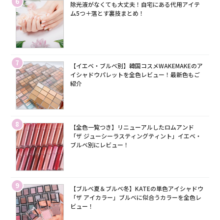
6
除光液がなくても大丈夫！自宅にある代用アイテ
ム5つ＋落とす裏技まとめ！
7
【イエベ・ブルベ別】韓国コスメWAKEMAKEのア
イシャドウパレットを全色レビュー！最新色もご
紹介
8
【全色一覧つき】リニューアルしたロムアンド
「ザ ジューシーラスティングティント」イエベ・
ブルベ別にレビュー！
9
【ブルベ夏＆ブルベ冬】KATEの単色アイシャドウ
「ザ アイカラー」ブルベに似合うカラーを全色レ
ビュー！