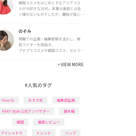
韓国コスメをはじめとするアジアコス
メが大好きな30代。本業は美容とは全
く縁のないものでしたが、趣味が高じ
てコスメコンシェルジュ・コスメライ
ター資格を取得し、現在は韓国コスメ
のぞみ
ライターとして活動中。
都内で16タイプパーソナルカラー診
現職での企画・編集経験を活かし、美
断・顔タイプ診断・骨格診断によるイ
容ライターを目指す。
メージコンサルティングも行っていま
プチプラコスメや韓国コスメ、セルフ
す。
ネイルに興味があり、美容系SNSや動画
で最新情報をチェック。家事や育児の合
>
VIEW MORE
間に取り入れられる時短美容テクも実
践中。日本化粧品検定1級保有。
#人気のタグ
How to
おすすめ
編集部企画
RAXY Style 公式アンバサダー
基本編
韓国
徹底レビュー
アイシャドウ
トレンド
リップ