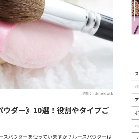
ス
ベ
出典：adobestock
ア
パウダー》10選！役割やタイプご
ボ
ヘ
ースパウダーを使っていますか？ルースパウダーは
ネ