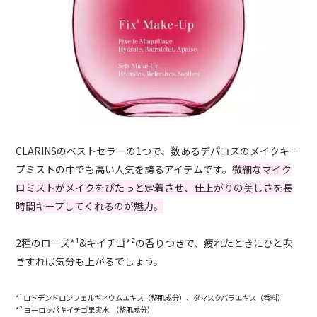
CLARINSのベストセラーの1つで、数あるデパコスのメイクキー
プミストの中でも高い人気を誇るアイテムです。
微細なマイク
ロミストがメイクをぴたっと定着させ、仕上がりの美しさを長
時間キープしてくれるのが魅力。
2種のローズ*
¹&キイチゴ*
²の香りつきで、疲れたときにひと吹
きすれば気分も上がるでしょう。
*¹ ロドデンドロンフェルギネウムエキス（整肌成分）、ダマスクバラエキス（香料）
*² ヨーロッパキイチゴ果実水 （整肌成分）