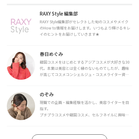
RAXY Style 編集部
RAXY Style編集部がセレクトした旬のコスメやメイク
のHow to情報をお届けします。いつもより輝けるキレ
イのヒントをお届けしていきます★
春日めぐみ
韓国コスメをはじめとするアジアコスメが大好きな30
代。本業は美容とは全く縁のないものでしたが、趣味
が高じてコスメコンシェルジュ・コスメライター資格
を取得し、現在は韓国コスメライターとして活動中。
都内で16タイプパーソナルカラー診断・顔タイプ診
断・骨格診断によるイメージコンサルティングも行っ
のぞみ
ています。
現職での企画・編集経験を活かし、美容ライターを目
指す。
プチプラコスメや韓国コスメ、セルフネイルに興味が
あり、美容系SNSや動画で最新情報をチェック。家事や
育児の合間に取り入れられる時短美容テクも実践中。
日本化粧品検定1級保有。