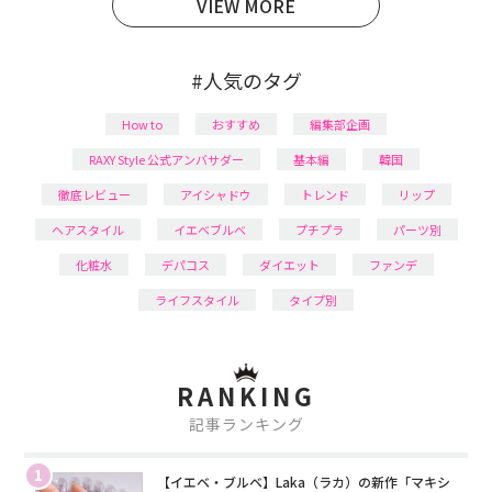
VIEW MORE
#人気のタグ
How to
おすすめ
編集部企画
RAXY Style 公式アンバサダー
基本編
韓国
徹底レビュー
アイシャドウ
トレンド
リップ
ヘアスタイル
イエベブルベ
プチプラ
パーツ別
化粧水
デパコス
ダイエット
ファンデ
ライフスタイル
タイプ別
RANKING
記事ランキング
1
【イエベ・ブルベ】Laka（ラカ）の新作「マキシ