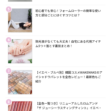
5
初心者でも安心！フォームローラーの簡単な使い
方と部分ごとにほぐすコツとは？
6
除光液がなくても大丈夫！自宅にある代用アイテ
ム5つ＋落とす裏技まとめ！
7
【イエベ・ブルベ別】韓国コスメWAKEMAKEのア
イシャドウパレットを全色レビュー！最新色もご
紹介
8
【全色一覧つき】リニューアルしたロムアンド
「ザ ジューシーラスティングティント」イエベ・