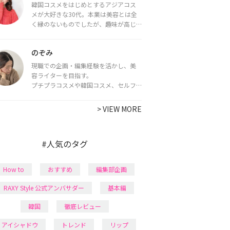
韓国コスメをはじめとするアジアコス
メが大好きな30代。本業は美容とは全
く縁のないものでしたが、趣味が高じ
てコスメコンシェルジュ・コスメライ
ター資格を取得し、現在は韓国コスメ
のぞみ
ライターとして活動中。
都内で16タイプパーソナルカラー診
現職での企画・編集経験を活かし、美
断・顔タイプ診断・骨格診断によるイ
容ライターを目指す。
メージコンサルティングも行っていま
プチプラコスメや韓国コスメ、セルフ
す。
ネイルに興味があり、美容系SNSや動画
で最新情報をチェック。家事や育児の合
>
VIEW MORE
間に取り入れられる時短美容テクも実
践中。日本化粧品検定1級保有。
#人気のタグ
How to
おすすめ
編集部企画
RAXY Style 公式アンバサダー
基本編
韓国
徹底レビュー
アイシャドウ
トレンド
リップ