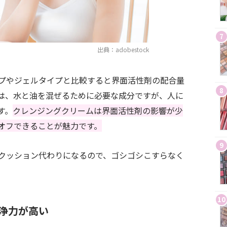
7
出典：adobestock
プやジェルタイプと比較すると界面活性剤の配合量
8
は、水と油を混ぜるために必要な成分ですが、人に
す。
クレンジングクリームは界面活性剤の影響が少
オフできることが魅力です。
9
クッション代わりになるので、ゴシゴシこすらなく
10
浄力が高い