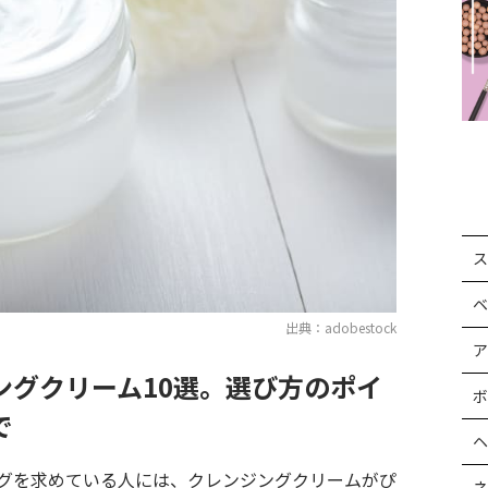
ス
ベ
出典：adobestock
ア
ングクリーム10選。選び方のポイ
ボ
で
ヘ
グを求めている人には、クレンジングクリームがぴ
ネ