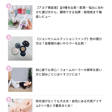
3
【アヌア美容液】全9種を比較！肌質・悩みに合わ
せた選び方から、期待できる効果・使用感まで徹
底レビュー
4
《ジョンセンムルクッションファンデ》色の選び
方は？各種類の違いやカラーを比較！
5
初心者でも安心！フォームローラーの簡単な使い
方と部分ごとにほぐすコツとは？
6
除光液がなくても大丈夫！自宅にある代用アイテ
ム5つ＋落とす裏技まとめ！