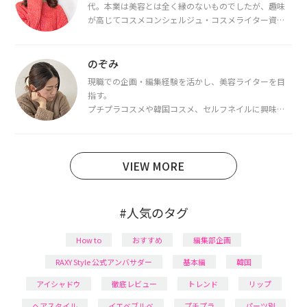
代。本業は美容とは全く縁のないものでしたが、趣味
が高じてコスメコンシェルジュ・コスメライター資格
を取得し、現在は韓国コスメライターとして活動中。
都内で16タイプパーソナルカラー診断・顔タイプ診
断・骨格診断によるイメージコンサルティングも行っ
のぞみ
ています。
現職での企画・編集経験を活かし、美容ライターを目
指す。
プチプラコスメや韓国コスメ、セルフネイルに興味が
あり、美容系SNSや動画で最新情報をチェック。家事や
育児の合間に取り入れられる時短美容テクも実践中。
日本化粧品検定1級保有。
VIEW MORE
#人気のタグ
How to
おすすめ
編集部企画
RAXY Style 公式アンバサダー
基本編
韓国
アイシャドウ
徹底レビュー
トレンド
リップ
ヘアスタイル
イエベブルベ
プチプラ
パーツ別