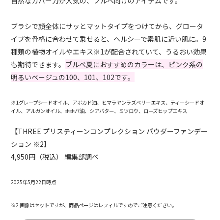
自然なカバー力が人気の、ブルベ向けのアイテムです。
ブラシで顔全体にサッとマットタイプをつけてから、グロータ
イプを骨格に合わせて乗せると、ヘルシーで素肌に近い肌に。9
種類の植物オイルやエキス※1が配合されていて、うるおい効果
も期待できます。
ブルベ夏におすすめのカラーは、ピンク系の
明るいベージュの100、101、102です。
※1グレープシードオイル、アボカド油、ヒマラヤンラズベリーエキス、ティーシードオ
イル、アルガンオイル、ホホバ油、シアバター、ミツロウ、ローズヒップエキス
【THREE プリスティーンコンプレクション パウダーファンデー
ション ※2】
4,950円（税込） 編集部調べ
2025年5月22日時点
※2 画像はセットですが、商品ページはレフィルですのでご注意ください。