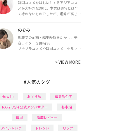
韓国コスメをはじめとするアジアコス
メが大好きな30代。本業は美容とは全
く縁のないものでしたが、趣味が高じ
てコスメコンシェルジュ・コスメライ
ター資格を取得し、現在は韓国コスメ
のぞみ
ライターとして活動中。
都内で16タイプパーソナルカラー診
現職での企画・編集経験を活かし、美
断・顔タイプ診断・骨格診断によるイ
容ライターを目指す。
メージコンサルティングも行っていま
プチプラコスメや韓国コスメ、セルフ
す。
ネイルに興味があり、美容系SNSや動画
で最新情報をチェック。家事や育児の合
>
VIEW MORE
間に取り入れられる時短美容テクも実
践中。日本化粧品検定1級保有。
#人気のタグ
How to
おすすめ
編集部企画
RAXY Style 公式アンバサダー
基本編
韓国
徹底レビュー
アイシャドウ
トレンド
リップ