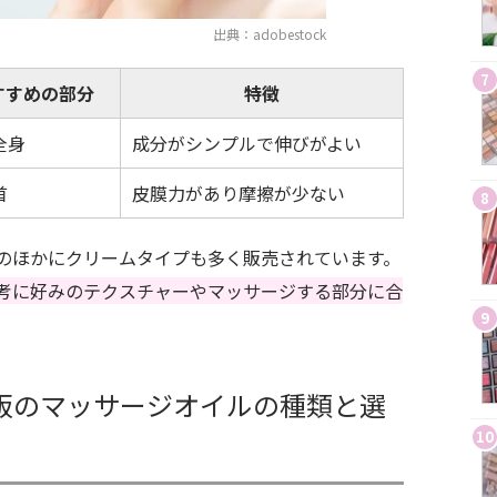
出典：adobestock
7
すすめの部分
特徴
全身
成分がシンプルで伸びがよい
首
皮膜力があり摩擦が少ない
8
のほかにクリームタイプも多く販売されています。
考に好みのテクスチャーやマッサージする部分に合
9
販のマッサージオイルの種類と選
10