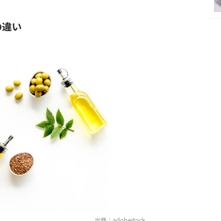
の違い
出典：adobestock