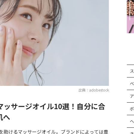
ス
ベ
出典：adobestock
ア
マッサージオイル10選！自分に合
ボ
肌へ
ヘ
を助けるマッサージオイル。ブランドによっては豊
ネ