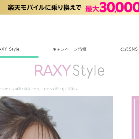
Rakuten RAXY
AXY Style
キャンペーン情報
公式SNS
X
Instagram
LINE
ージオイル10選！自分に合うアイテムで潤いある美肌へ
Rakuten Link