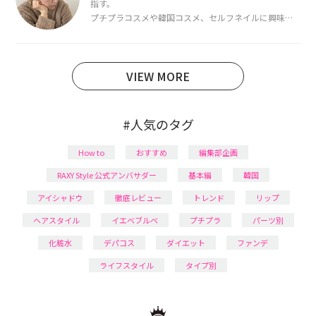
指す。
プチプラコスメや韓国コスメ、セルフネイルに興味が
あり、美容系SNSや動画で最新情報をチェック。家事や
育児の合間に取り入れられる時短美容テクも実践中。
日本化粧品検定1級保有。
VIEW MORE
#人気のタグ
How to
おすすめ
編集部企画
RAXY Style 公式アンバサダー
基本編
韓国
アイシャドウ
徹底レビュー
トレンド
リップ
ヘアスタイル
イエベブルベ
プチプラ
パーツ別
化粧水
デパコス
ダイエット
ファンデ
ライフスタイル
タイプ別