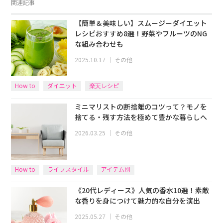
関連記事
【簡単＆美味しい】スムージーダイエット
レシピおすすめ8選！野菜やフルーツのNG
な組み合わせも
2025.10.17
｜
その他
How to
ダイエット
楽天レシピ
ミニマリストの断捨離のコツって？モノを
捨てる・残す方法を極めて豊かな暮らしへ
2026.03.25
｜
その他
How to
ライフスタイル
アイテム別
《20代レディース》人気の香水10選！素敵
な香りを身につけて魅力的な自分を演出
2025.05.27
｜
その他