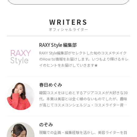
WRITERS
オフィシャルライター
RAXY Style 編集部
RAXY Style編集部がセレクトした旬のコスメやメイク
のHow to情報をお届けします。いつもより輝けるキレ
イのヒントをお届けしていきます★
春日めぐみ
韓国コスメをはじめとするアジアコスメが大好きな30
代。本業は美容とは全く縁のないものでしたが、趣味
が高じてコスメコンシェルジュ・コスメライター資格
を取得し、現在は韓国コスメライターとして活動中。
都内で16タイプパーソナルカラー診断・顔タイプ診
断・骨格診断によるイメージコンサルティングも行っ
のぞみ
ています。
現職での企画・編集経験を活かし、美容ライターを目