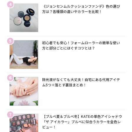
4
《ジョンセンムルクッションファンデ》色の選び
方は？各種類の違いやカラーを比較！
5
初心者でも安心！フォームローラーの簡単な使い
方と部分ごとにほぐすコツとは？
6
除光液がなくても大丈夫！自宅にある代用アイテ
ム5つ＋落とす裏技まとめ！
7
【ブルベ夏＆ブルベ冬】KATEの単色アイシャドウ
「ザ アイカラー」ブルベに似合うカラーを全色レ
ビュー！