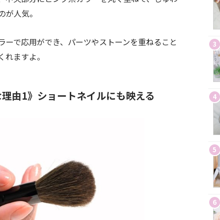
のが人気。
ラーで応用ができ、パーツやストーンを重ねること
3
くれます
よ
。
理由1》ショートネイルにも映える
4
5
6