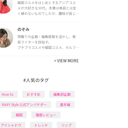
韓国コスメをはじめとするアジアコス
メが大好きな30代。本業は美容とは全
く縁のないものでしたが、趣味が高じ
てコスメコンシェルジュ・コスメライ
ター資格を取得し、現在は韓国コスメ
のぞみ
ライターとして活動中。
都内で16タイプパーソナルカラー診
現職での企画・編集経験を活かし、美
断・顔タイプ診断・骨格診断によるイ
容ライターを目指す。
メージコンサルティングも行っていま
プチプラコスメや韓国コスメ、セルフ
す。
ネイルに興味があり、美容系SNSや動画
で最新情報をチェック。家事や育児の合
>
VIEW MORE
間に取り入れられる時短美容テクも実
践中。日本化粧品検定1級保有。
#人気のタグ
How to
おすすめ
編集部企画
RAXY Style 公式アンバサダー
基本編
韓国
徹底レビュー
アイシャドウ
トレンド
リップ