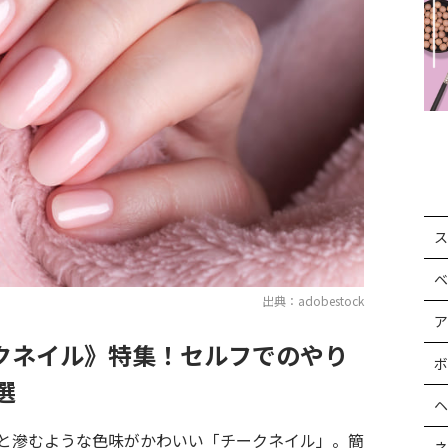
ス
ベ
出典：adobestock
ア
クネイル》特集！セルフでのやり
ボ
選
ヘ
と滲むような色味がかわいい「チークネイル」。簡
ネ