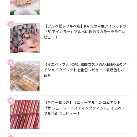
7
【ブルベ夏＆ブルベ冬】KATEの単色アイシャドウ
「ザ アイカラー」ブルベに似合うカラーを全色レ
ビュー！
8
【イエベ・ブルベ別】韓国コスメWAKEMAKEのア
イシャドウパレットを全色レビュー！最新色もご
紹介
9
【全色一覧つき】リニューアルしたロムアンド
「ザ ジューシーラスティングティント」イエベ・
ブルベ別にレビュー！