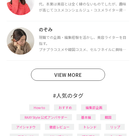
代。本業は美容とは全く縁のないものでしたが、趣味
が高じてコスメコンシェルジュ・コスメライター資格
を取得し、現在は韓国コスメライターとして活動中。
都内で16タイプパーソナルカラー診断・顔タイプ診
断・骨格診断によるイメージコンサルティングも行っ
のぞみ
ています。
現職での企画・編集経験を活かし、美容ライターを目
指す。
プチプラコスメや韓国コスメ、セルフネイルに興味が
あり、美容系SNSや動画で最新情報をチェック。家事や
育児の合間に取り入れられる時短美容テクも実践中。
日本化粧品検定1級保有。
VIEW MORE
#人気のタグ
How to
おすすめ
編集部企画
RAXY Style 公式アンバサダー
基本編
韓国
アイシャドウ
徹底レビュー
トレンド
リップ