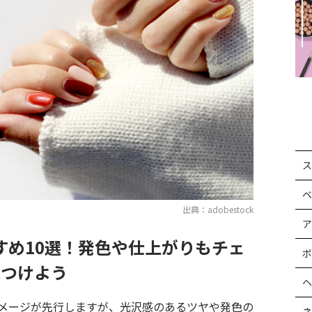
ス
ベ
出典：adobestock
ア
すめ10選！発色や仕上がりもチェ
ボ
見つけよう
ヘ
メージが先行しますが、光沢感のあるツヤや発色の
ネ