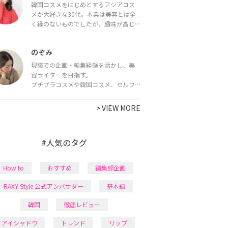
韓国コスメをはじめとするアジアコス
メが大好きな30代。本業は美容とは全
く縁のないものでしたが、趣味が高じ
てコスメコンシェルジュ・コスメライ
ター資格を取得し、現在は韓国コスメ
のぞみ
ライターとして活動中。
都内で16タイプパーソナルカラー診
現職での企画・編集経験を活かし、美
断・顔タイプ診断・骨格診断によるイ
容ライターを目指す。
メージコンサルティングも行っていま
プチプラコスメや韓国コスメ、セルフ
す。
ネイルに興味があり、美容系SNSや動画
で最新情報をチェック。家事や育児の合
>
VIEW MORE
間に取り入れられる時短美容テクも実
践中。日本化粧品検定1級保有。
#人気のタグ
How to
おすすめ
編集部企画
RAXY Style 公式アンバサダー
基本編
韓国
徹底レビュー
アイシャドウ
トレンド
リップ