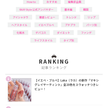
How to
おすすめ
編集部企画
RAXY Style 公式アンバサダー
基本編
韓国
アイシャドウ
徹底レビュー
トレンド
リップ
ヘアスタイル
イエベブルベ
プチプラ
パーツ別
化粧水
デパコス
ダイエット
ファンデ
ライフスタイル
タイプ別
RANKING
記事ランキング
1
【イエベ・ブルベ】Laka（ラカ）の新作「マキシ
グレイヤーティント」全20色をスウォッチつきレ
ビュー！