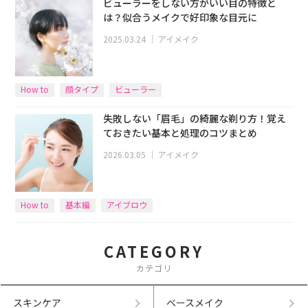
ビューラーをしない方がいい目の特徴と
は？似合うメイクで好印象な目元に
2025.03.24
｜
アイメイク
How to
顔タイプ
ビューラー
失敗しない「眉毛」の綺麗な剃り方！覚え
ておきたい基本と処理のコツまとめ
2026.03.05
｜
アイメイク
How to
基本編
アイブロウ
CATEGORY
カテゴリ
スキンケア
ベースメイク