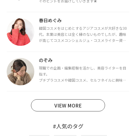
イのヒントをお届けしていきます★
春日めぐみ
韓国コスメをはじめとするアジアコスメが大好きな30
代。本業は美容とは全く縁のないものでしたが、趣味
が高じてコスメコンシェルジュ・コスメライター資格
を取得し、現在は韓国コスメライターとして活動中。
都内で16タイプパーソナルカラー診断・顔タイプ診
断・骨格診断によるイメージコンサルティングも行っ
のぞみ
ています。
現職での企画・編集経験を活かし、美容ライターを目
指す。
プチプラコスメや韓国コスメ、セルフネイルに興味が
あり、美容系SNSや動画で最新情報をチェック。家事や
育児の合間に取り入れられる時短美容テクも実践中。
日本化粧品検定1級保有。
VIEW MORE
#人気のタグ