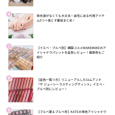
6
除光液がなくても大丈夫！自宅にある代用アイテ
ム5つ＋落とす裏技まとめ！
7
【イエベ・ブルベ別】韓国コスメWAKEMAKEのア
イシャドウパレットを全色レビュー！最新色もご
紹介
8
【全色一覧つき】リニューアルしたロムアンド
「ザ ジューシーラスティングティント」イエベ・
ブルベ別にレビュー！
9
【ブルベ夏＆ブルベ冬】KATEの単色アイシャドウ