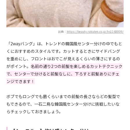
出典：
https://beauty.rakuten.co.jp/hs1168009/
「2wayバング」は、トレンドの韓国風センター分けの中でもと
くにおすすめのスタイルです。カットするときにサイドバング
を重めにし、フロントはおでこが見えるくらいの薄さにするの
がポイント。
名前の通り2つの前髪を楽しめるカットテクニック
で、センターで分けると前髪なしに、下ろすと前髪ありにチェ
ンジできます！
ボブでもロングでも眉くらいまでの前髪の長さならどの髪型で
もできるので、一石二鳥な韓国風センター分けに挑戦したいな
らチェックしておきましょう。