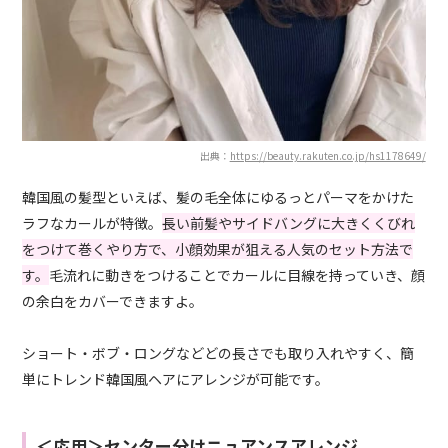
出典：
https://beauty.rakuten.co.jp/hs1178649/
韓国風の髪型といえば、髪の毛全体にゆるっとパーマをかけた
ラフなカールが特徴。
長い前髪やサイドバングに大きくくびれ
をつけて巻くやり方で、小顔効果が狙える人気のセット方法で
す。
毛流れに動きをつけることでカールに目線を持っていき、顔
の余白をカバーできますよ。
ショート・ボブ・ロングなどどの長さでも取り入れやすく、簡
単にトレンド韓国風ヘアにアレンジが可能です。
＜応用＞センター分けニュアンスアレンジ