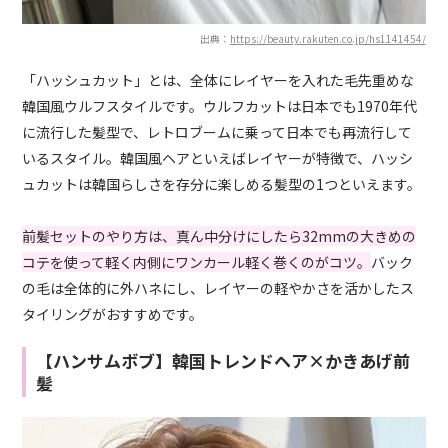
出典：
https://beauty.rakuten.co.jp/hs1141454/
「ハッシュカット」とは、全体にレイヤーを入れた毛先重めな
韓国風ウルフスタイルです。ウルフカットは日本でも1970年代
に流行した髪型で、レトロブームに乗って日本でも再流行して
いるスタイル。韓国風ヘアといえばレイヤーが特徴で、ハッシ
ュカットは韓国らしさを存分に楽しめる髪型の1つといえます。
前髪セットのやり方は、真ん中分けにしたら32mmの大きめの
コテを使って軽く内側にワンカール軽く巻くのがコツ。
バック
の毛は全体的に外ハネにし、レイヤーの軽やかさを活かしたス
タイリングがおすすめです。
【ハンサムボブ】韓国トレンドヘア×かきあげ前
髪