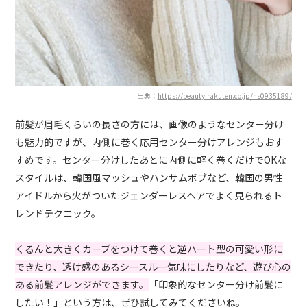
出典：
https://beauty.rakuten.co.jp/hs0935189/
前髪が眉毛くらいの長さの方には、
画像のようなセンター分け
も魅力的ですが、
内側に巻く応用センター分けアレンジもおす
すめです。
センター分けしたあとに内側に軽く巻くだけでOKな
スタイルは、韓国風マッシュやハンサムボブなど、韓国の男性
アイドルから火がついたジェンダーレスヘアでよく見られるト
レンドテクニック。
くるんと大きくカーブをつけて巻くと逆ハート型の可愛い形に
できたり、透け感のあるシースルー気味にしたりなど、遊び心の
ある前髪アレンジができます。
「印象的なセンター分け前髪に
したい！」という方は、ぜひ試してみてくださいね。