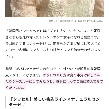
出典：
https://beauty.rakuten.co.jp/hs1150262/
「韓国風ハンサムヘア」はボブでも人気で、かっこよさと可愛
さどちらも兼ね備えたトレンドオンニ女子になれる髪型です。
今回紹介するセンター分けは、前髪をかきあげ風にして大きめ
のコテで内側にワンカールをつけたトレンド詰め合わせのスタ
イル。
前髪に遊び心を持たせるのがコツで、軽やかさが印象的な韓国
風スタイルになります。
セットのやり方は真ん中分けにしてみ
たりシースルーにしてみたりと、気分によって自由に変えてみて
くださいね。
【タッセル】美しい毛先ライン×ナチュラルセン
ター分け