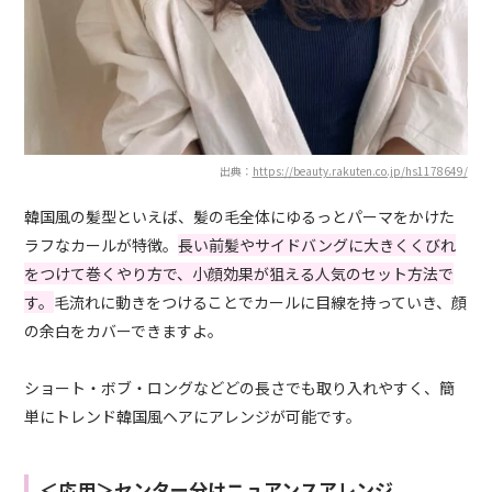
出典：
https://beauty.rakuten.co.jp/hs1178649/
韓国風の髪型といえば、髪の毛全体にゆるっとパーマをかけた
ラフなカールが特徴。
長い前髪やサイドバングに大きくくびれ
をつけて巻くやり方で、小顔効果が狙える人気のセット方法で
す。
毛流れに動きをつけることでカールに目線を持っていき、顔
の余白をカバーできますよ。
ショート・ボブ・ロングなどどの長さでも取り入れやすく、簡
単にトレンド韓国風ヘアにアレンジが可能です。
＜応用＞センター分けニュアンスアレンジ