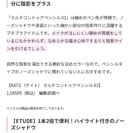
分に陰影をプラス
「マルチコントゥアペンシル
02
」は細めのペン先が特徴で、ノ
ーズシャドウや涙袋といった細かい部分の陰影作りに活躍する
プチプラアイテムです。
メイクがヨレにくい硬めの質感をして
いるにもかかわらず、なめらかな描き心地でするりと陰影ライ
ンを引けるでしょう。
自然な陰影を演出できる絶妙な淡めカラーなので、ペンシルタ
イプのノーズシャドウに慣れていない人におすすめです。
【KATE（ケイト） マルチコントゥアペンシル
02
】
1,045円（税込） 編集部調べ
※こちらの商品は販売を終了しております。
【ETUDE】1本2役で便利！ハイライト付きのノー
ズシャドウ