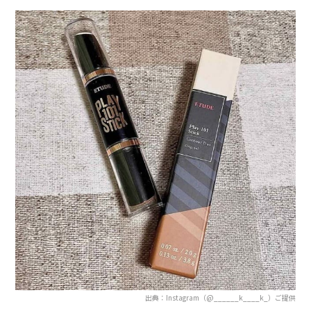
出典：Instagram（@______k____k_）ご提供