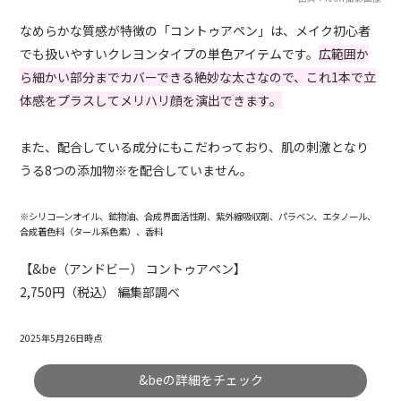
なめらかな質感が特徴の「コントゥアペン」は、メイク初心者
でも扱いやすいクレヨンタイプの単色アイテムです。
広範囲か
ら細かい部分までカバーできる絶妙な太さなので、これ1本で立
体感をプラスしてメリハリ顔を演出できます。
また、配合している成分にもこだわっており、肌の刺激となり
うる8つの添加物※を配合していません。
※シリコーンオイル、鉱物油、合成界面活性剤、紫外線吸収剤、パラベン、エタノール、
合成着色料（タール系色素）、香料
【&be（アンドビー） コントゥアペン】
2,750円（税込） 編集部調べ
2025年5月26日時点
&beの詳細をチェック