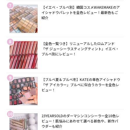
7
【イエベ・ブルベ別】韓国コスメWAKEMAKEのア
イシャドウパレットを全色レビュー！最新色もご
紹介
8
【全色一覧つき】リニューアルしたロムアンド
「ザ ジューシーラスティングティント」イエベ・
ブルベ別にレビュー！
9
【ブルベ夏＆ブルベ冬】KATEの単色アイシャドウ
「ザ アイカラー」ブルベに似合うカラーを全色レ
ビュー！
10
23YEARSOLDのダーマシンコンシーラー全10色レ
ビュー！肌悩みにあわせて選べる新色や、新作パ
ウダーも紹介