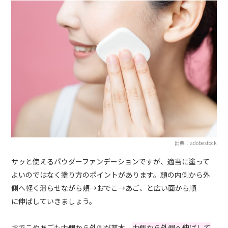
出典：adobestock
サッと使えるパウダーファンデーションですが、適当に塗って
よいのではなく塗り方のポイントがあります。
顔の内側から外
側へ軽く滑らせながら
頬→おでこ→あご
、と
広い
面から順
に
伸
ばしていきましょう。
おでこやあごも内側から外側が基本。
内側から外側へ伸ばして