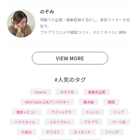
都内で16タイプパーソナルカラー診断・顔タイプ診
断・骨格診断によるイメージコンサルティングも行っ
のぞみ
ています。
現職での企画・編集経験を活かし、美容ライターを目
指す。
プチプラコスメや韓国コスメ、セルフネイルに興味が
あり、美容系SNSや動画で最新情報をチェック。家事や
育児の合間に取り入れられる時短美容テクも実践中。
日本化粧品検定1級保有。
VIEW MORE
#人気のタグ
How to
おすすめ
編集部企画
RAXY Style 公式アンバサダー
基本編
韓国
徹底レビュー
アイシャドウ
トレンド
リップ
ヘアスタイル
イエベブルベ
プチプラ
パーツ別
化粧水
デパコス
ダイエット
ファンデ