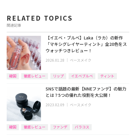
RELATED TOPICS
関連記事
【イエベ・ブルベ】Laka（ラカ）の新作
「マキシグレイヤーティント」全20色をス
ウォッチつきレビュー！
2026.01.28
｜
ベースメイク
韓国
徹底レビュー
リップ
イエベブルベ
ティント
SNSで話題の最新【NNEファンデ】の魅力
とは？5つの優れた役割を大公開！
2023.02.09
｜
ベースメイク
韓国
徹底レビュー
ファンデ
バラコス