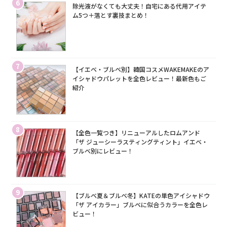
6
除光液がなくても大丈夫！自宅にある代用アイテ
ム5つ＋落とす裏技まとめ！
7
【イエベ・ブルベ別】韓国コスメWAKEMAKEのア
イシャドウパレットを全色レビュー！最新色もご
紹介
8
【全色一覧つき】リニューアルしたロムアンド
「ザ ジューシーラスティングティント」イエベ・
ブルベ別にレビュー！
9
【ブルベ夏＆ブルベ冬】KATEの単色アイシャドウ
「ザ アイカラー」ブルベに似合うカラーを全色レ
ビュー！