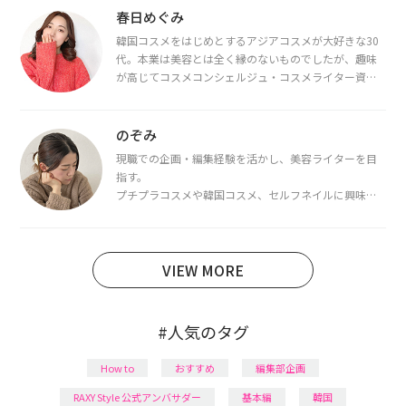
春日めぐみ
韓国コスメをはじめとするアジアコスメが大好きな30
代。本業は美容とは全く縁のないものでしたが、趣味
が高じてコスメコンシェルジュ・コスメライター資格
を取得し、現在は韓国コスメライターとして活動中。
都内で16タイプパーソナルカラー診断・顔タイプ診
断・骨格診断によるイメージコンサルティングも行っ
のぞみ
ています。
現職での企画・編集経験を活かし、美容ライターを目
指す。
プチプラコスメや韓国コスメ、セルフネイルに興味が
あり、美容系SNSや動画で最新情報をチェック。家事や
育児の合間に取り入れられる時短美容テクも実践中。
日本化粧品検定1級保有。
VIEW MORE
#人気のタグ
How to
おすすめ
編集部企画
RAXY Style 公式アンバサダー
基本編
韓国