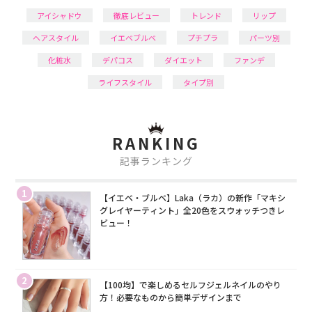
アイシャドウ
徹底レビュー
トレンド
リップ
ヘアスタイル
イエベブルベ
プチプラ
パーツ別
化粧水
デパコス
ダイエット
ファンデ
ライフスタイル
タイプ別
RANKING
記事ランキング
1
【イエベ・ブルベ】Laka（ラカ）の新作「マキシ
グレイヤーティント」全20色をスウォッチつきレ
ビュー！
2
【100均】で楽しめるセルフジェルネイルのやり
方！必要なものから簡単デザインまで