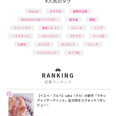
#人気のタグ
How to
おすすめ
編集部企画
RAXY Style 公式アンバサダー
基本編
韓国
アイシャドウ
徹底レビュー
トレンド
リップ
ヘアスタイル
イエベブルベ
プチプラ
パーツ別
化粧水
デパコス
ダイエット
ファンデ
ライフスタイル
タイプ別
RANKING
記事ランキング
1
【イエベ・ブルベ】Laka（ラカ）の新作「マキシ
グレイヤーティント」全20色をスウォッチつきレ
ビュー！