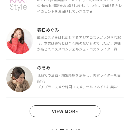
のHow to情報をお届けします。いつもより輝けるキレ
イのヒントをお届けしていきます★
春日めぐみ
韓国コスメをはじめとするアジアコスメが大好きな30
代。本業は美容とは全く縁のないものでしたが、趣味
が高じてコスメコンシェルジュ・コスメライター資格
を取得し、現在は韓国コスメライターとして活動中。
都内で16タイプパーソナルカラー診断・顔タイプ診
断・骨格診断によるイメージコンサルティングも行っ
のぞみ
ています。
現職での企画・編集経験を活かし、美容ライターを目
指す。
プチプラコスメや韓国コスメ、セルフネイルに興味が
あり、美容系SNSや動画で最新情報をチェック。家事や
育児の合間に取り入れられる時短美容テクも実践中。
日本化粧品検定1級保有。
VIEW MORE