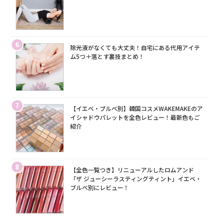
6
除光液がなくても大丈夫！自宅にある代用アイテ
ム5つ＋落とす裏技まとめ！
7
【イエベ・ブルベ別】韓国コスメWAKEMAKEのア
イシャドウパレットを全色レビュー！最新色もご
紹介
8
【全色一覧つき】リニューアルしたロムアンド
「ザ ジューシーラスティングティント」イエベ・
ブルベ別にレビュー！