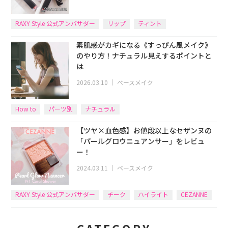
RAXY Style 公式アンバサダー
リップ
ティント
素肌感がカギになる《すっぴん風メイク》
のやり方！ナチュラル見えするポイントと
は
2026.03.10
｜
ベースメイク
How to
パーツ別
ナチュラル
【ツヤ×血色感】お値段以上なセザンヌの
「パールグロウニュアンサー」をレビュ
ー！
2024.03.11
｜
ベースメイク
RAXY Style 公式アンバサダー
チーク
ハイライト
CEZANNE