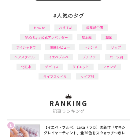
#人気のタグ
How to
おすすめ
編集部企画
RAXY Style 公式アンバサダー
基本編
韓国
アイシャドウ
徹底レビュー
トレンド
リップ
ヘアスタイル
イエベブルベ
プチプラ
パーツ別
化粧水
デパコス
ダイエット
ファンデ
ライフスタイル
タイプ別
RANKING
記事ランキング
1
【イエベ・ブルベ】Laka（ラカ）の新作「マキシ
グレイヤーティント」全20色をスウォッチつきレ