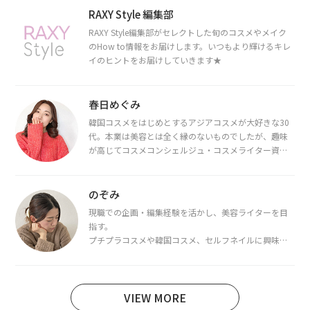
RAXY Style 編集部
RAXY Style編集部がセレクトした旬のコスメやメイク
のHow to情報をお届けします。いつもより輝けるキレ
イのヒントをお届けしていきます★
春日めぐみ
韓国コスメをはじめとするアジアコスメが大好きな30
代。本業は美容とは全く縁のないものでしたが、趣味
が高じてコスメコンシェルジュ・コスメライター資格
を取得し、現在は韓国コスメライターとして活動中。
都内で16タイプパーソナルカラー診断・顔タイプ診
断・骨格診断によるイメージコンサルティングも行っ
のぞみ
ています。
現職での企画・編集経験を活かし、美容ライターを目
指す。
プチプラコスメや韓国コスメ、セルフネイルに興味が
あり、美容系SNSや動画で最新情報をチェック。家事や
育児の合間に取り入れられる時短美容テクも実践中。
日本化粧品検定1級保有。
VIEW MORE