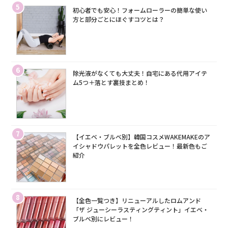
5
初心者でも安心！フォームローラーの簡単な使い
方と部分ごとにほぐすコツとは？
6
除光液がなくても大丈夫！自宅にある代用アイテ
ム5つ＋落とす裏技まとめ！
7
【イエベ・ブルベ別】韓国コスメWAKEMAKEのア
イシャドウパレットを全色レビュー！最新色もご
紹介
8
【全色一覧つき】リニューアルしたロムアンド
「ザ ジューシーラスティングティント」イエベ・
ブルベ別にレビュー！