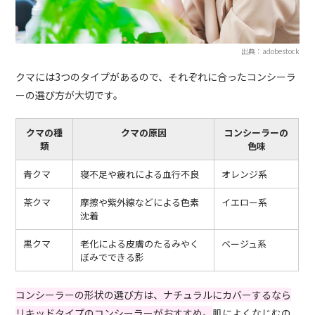
出典：adobestock
クマには3つのタイプがあるので、それぞれに合ったコンシーラ
ーの選び方が大切です。
クマの種
クマの原因
コンシーラーの
類
色味
青クマ
寝不足や疲れによる血行不良
オレンジ系
茶クマ
摩擦や紫外線などによる色素
イエロー系
沈着
黒クマ
老化による皮膚のたるみやく
ベージュ系
ぼみでできる影
コンシーラーの形状の選び方は、ナチュラルにカバーするなら
リキッドタイプのコンシーラーがおすすめ。
肌によくなじむの