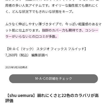
用者の多い人気アイテムです。オイリーな脂性肌でも崩れにく
く、どんな状況下でもきれいな状態をキープ。
ムラなく伸ばしやすい薄づきタイプで、今っぽい軽量感のあるマ
ット肌に仕上がります。
抜群のカバー力も期待でき、コンシー
ラーがいらないとの口コミが多数。
【M･A･C（マック） スタジオ フィックス フルイッド】
7,260円（税込） 編集部調べ
2025年5月26日時点
M･A･Cの詳細をチェック
【shu uemura】崩れにくさと22色のカラバリが高
評価