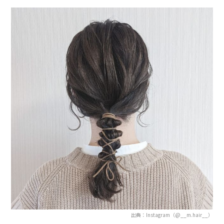
出典：Instagram（@__m.hair__）