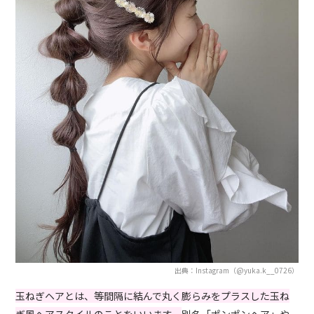
出典：Instagram（@yuka.k__0726）
玉ねぎヘアとは、等間隔に結んで丸く膨らみをプラスした玉ね
ぎ風ヘアスタイルのことをいいます。
別名「ポンポンヘア」や