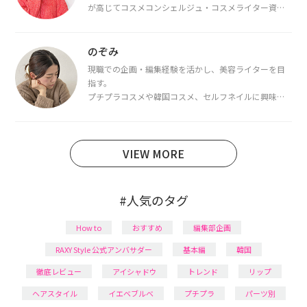
が高じてコスメコンシェルジュ・コスメライター資格
を取得し、現在は韓国コスメライターとして活動中。
都内で16タイプパーソナルカラー診断・顔タイプ診
断・骨格診断によるイメージコンサルティングも行っ
のぞみ
ています。
現職での企画・編集経験を活かし、美容ライターを目
指す。
プチプラコスメや韓国コスメ、セルフネイルに興味が
あり、美容系SNSや動画で最新情報をチェック。家事や
育児の合間に取り入れられる時短美容テクも実践中。
日本化粧品検定1級保有。
VIEW MORE
#人気のタグ
How to
おすすめ
編集部企画
RAXY Style 公式アンバサダー
基本編
韓国
徹底レビュー
アイシャドウ
トレンド
リップ
ヘアスタイル
イエベブルベ
プチプラ
パーツ別