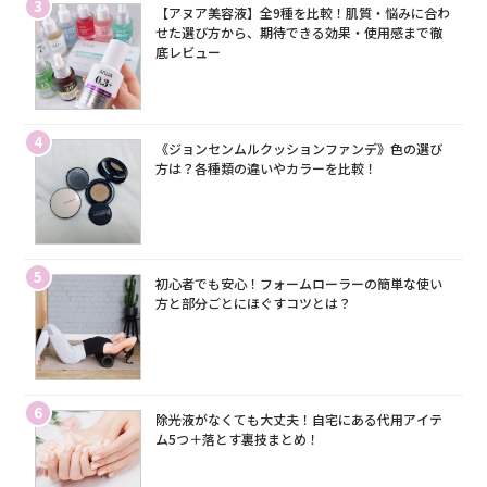
3
【アヌア美容液】全9種を比較！肌質・悩みに合わ
せた選び方から、期待できる効果・使用感まで徹
底レビュー
4
《ジョンセンムルクッションファンデ》色の選び
方は？各種類の違いやカラーを比較！
5
初心者でも安心！フォームローラーの簡単な使い
方と部分ごとにほぐすコツとは？
6
除光液がなくても大丈夫！自宅にある代用アイテ
ム5つ＋落とす裏技まとめ！