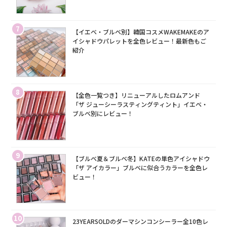
7
【イエベ・ブルベ別】韓国コスメWAKEMAKEのア
イシャドウパレットを全色レビュー！最新色もご
紹介
8
【全色一覧つき】リニューアルしたロムアンド
「ザ ジューシーラスティングティント」イエベ・
ブルベ別にレビュー！
9
【ブルベ夏＆ブルベ冬】KATEの単色アイシャドウ
「ザ アイカラー」ブルベに似合うカラーを全色レ
ビュー！
10
23YEARSOLDのダーマシンコンシーラー全10色レ