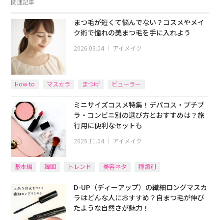
関連記事
まつ毛が短くて悩んでない？コスメやメイ
ク術で憧れの美まつ毛を手に入れよう
2026.03.04
｜
アイメイク
How to
マスカラ
まつげ
ビューラー
ミニサイズコスメ特集！デパコス・プチプ
ラ・コンビニ別の選び方とおすすめは？旅
行用に便利なセットも
2025.11.04
｜
アイメイク
基本編
韓国
トレンド
美容ネタ
種類別
D-UP（ディーアップ）の繊細ロングマスカ
ラはどんな人におすすめ？自まつ毛が伸び
たような自然さが魅力！