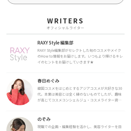
WRITERS
オフィシャルライター
RAXY Style 編集部
RAXY Style編集部がセレクトした旬のコスメやメイク
のHow to情報をお届けします。いつもより輝けるキレ
イのヒントをお届けしていきます★
春日めぐみ
韓国コスメをはじめとするアジアコスメが大好きな30
代。本業は美容とは全く縁のないものでしたが、趣味
が高じてコスメコンシェルジュ・コスメライター資格
を取得し、現在は韓国コスメライターとして活動中。
都内で16タイプパーソナルカラー診断・顔タイプ診
断・骨格診断によるイメージコンサルティングも行っ
のぞみ
ています。
現職での企画・編集経験を活かし、美容ライターを目