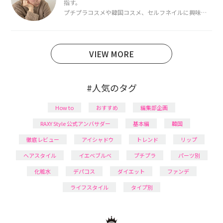
指す。
プチプラコスメや韓国コスメ、セルフネイルに興味が
あり、美容系SNSや動画で最新情報をチェック。家事や
育児の合間に取り入れられる時短美容テクも実践中。
日本化粧品検定1級保有。
VIEW MORE
#人気のタグ
How to
おすすめ
編集部企画
RAXY Style 公式アンバサダー
基本編
韓国
徹底レビュー
アイシャドウ
トレンド
リップ
ヘアスタイル
イエベブルベ
プチプラ
パーツ別
化粧水
デパコス
ダイエット
ファンデ
ライフスタイル
タイプ別