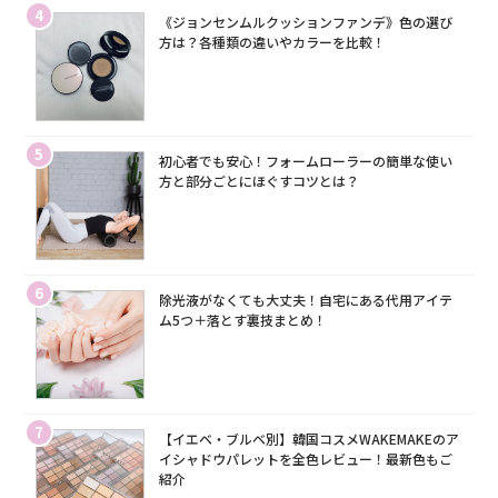
4
《ジョンセンムルクッションファンデ》色の選び
方は？各種類の違いやカラーを比較！
5
初心者でも安心！フォームローラーの簡単な使い
方と部分ごとにほぐすコツとは？
6
除光液がなくても大丈夫！自宅にある代用アイテ
ム5つ＋落とす裏技まとめ！
7
【イエベ・ブルベ別】韓国コスメWAKEMAKEのア
イシャドウパレットを全色レビュー！最新色もご
紹介