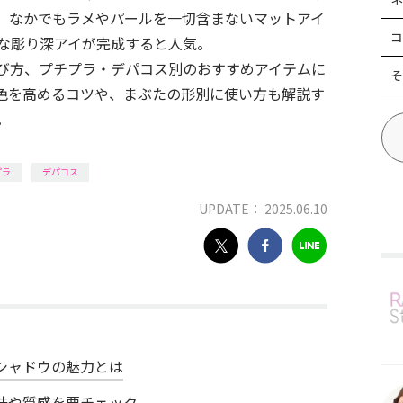
。なかでもラメやパールを一切含まないマットアイ
コ
な彫り深アイが完成すると人気。
び方、プチプラ・デパコス別のおすすめアイテムに
そ
色を高めるコツや、まぶたの形別に使い方も解説す
。
プラ
デパコス
UPDATE： 2025.06.10
シャドウの魅力とは
味や質感を要チェック