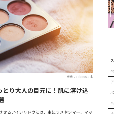
ス
ベ
出典：adobestock
ア
っとり大人の目元に！肌に溶け込
ボ
選
ヘ
させるアイシャドウには、主にラメやシマー、マッ
ネ