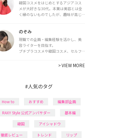
韓国コスメをはじめとするアジアコス
メが大好きな30代。本業は美容とは全
く縁のないものでしたが、趣味が高じ
てコスメコンシェルジュ・コスメライ
ター資格を取得し、現在は韓国コスメ
のぞみ
ライターとして活動中。
都内で16タイプパーソナルカラー診
現職での企画・編集経験を活かし、美
断・顔タイプ診断・骨格診断によるイ
容ライターを目指す。
メージコンサルティングも行っていま
プチプラコスメや韓国コスメ、セルフ
す。
ネイルに興味があり、美容系SNSや動画
で最新情報をチェック。家事や育児の合
>
VIEW MORE
間に取り入れられる時短美容テクも実
践中。日本化粧品検定1級保有。
#人気のタグ
How to
おすすめ
編集部企画
RAXY Style 公式アンバサダー
基本編
韓国
アイシャドウ
徹底レビュー
トレンド
リップ