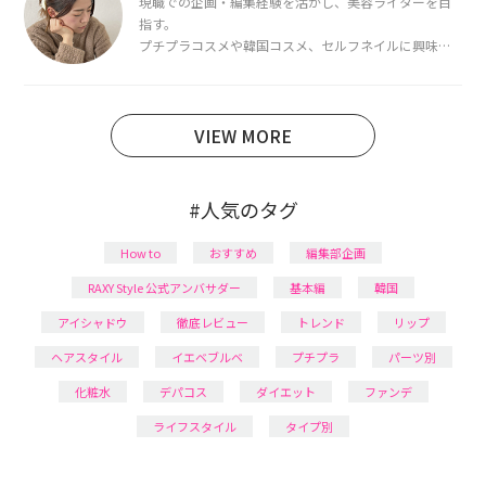
現職での企画・編集経験を活かし、美容ライターを目
指す。
プチプラコスメや韓国コスメ、セルフネイルに興味が
あり、美容系SNSや動画で最新情報をチェック。家事や
育児の合間に取り入れられる時短美容テクも実践中。
日本化粧品検定1級保有。
VIEW MORE
#人気のタグ
How to
おすすめ
編集部企画
RAXY Style 公式アンバサダー
基本編
韓国
アイシャドウ
徹底レビュー
トレンド
リップ
ヘアスタイル
イエベブルベ
プチプラ
パーツ別
化粧水
デパコス
ダイエット
ファンデ
ライフスタイル
タイプ別