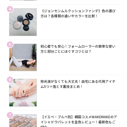
4
《ジョンセンムルクッションファンデ》色の選び
方は？各種類の違いやカラーを比較！
5
初心者でも安心！フォームローラーの簡単な使い
方と部分ごとにほぐすコツとは？
6
除光液がなくても大丈夫！自宅にある代用アイテ
ム5つ＋落とす裏技まとめ！
7
【イエベ・ブルベ別】韓国コスメWAKEMAKEのア
イシャドウパレットを全色レビュー！最新色もご
紹介