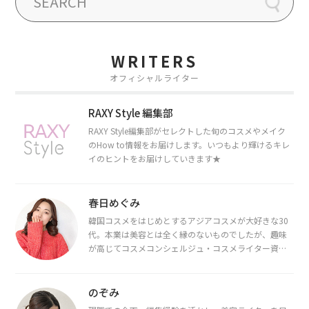
WRITERS
オフィシャルライター
RAXY Style 編集部
RAXY Style編集部がセレクトした旬のコスメやメイク
のHow to情報をお届けします。いつもより輝けるキレ
イのヒントをお届けしていきます★
春日めぐみ
韓国コスメをはじめとするアジアコスメが大好きな30
代。本業は美容とは全く縁のないものでしたが、趣味
が高じてコスメコンシェルジュ・コスメライター資格
を取得し、現在は韓国コスメライターとして活動中。
都内で16タイプパーソナルカラー診断・顔タイプ診
断・骨格診断によるイメージコンサルティングも行っ
のぞみ
ています。