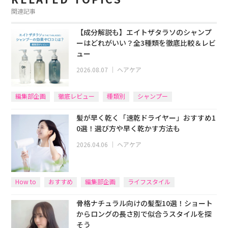
関連記事
【成分解説も】エイトザタラソのシャンプ
ーはどれがいい？全3種類を徹底比較＆レビ
ュー
2026.08.07
｜
ヘアケア
編集部企画
徹底レビュー
種類別
シャンプー
髪が早く乾く「速乾ドライヤー」おすすめ1
0選！選び方や早く乾かす方法も
2026.04.06
｜
ヘアケア
How to
おすすめ
編集部企画
ライフスタイル
骨格ナチュラル向けの髪型10選！ショート
からロングの長さ別で似合うスタイルを探
そう