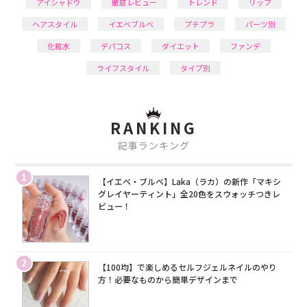
アイシャドウ
徹底レビュー
トレンド
リップ
ヘアスタイル
イエベブルベ
プチプラ
パーツ別
化粧水
デパコス
ダイエット
ファンデ
ライフスタイル
タイプ別
RANKING
記事ランキング
1
【イエベ・ブルベ】Laka（ラカ）の新作「マキシ
グレイヤーティント」全20色をスウォッチつきレ
ビュー！
2
【100均】で楽しめるセルフジェルネイルのやり
方！必要なものから簡単デザインまで