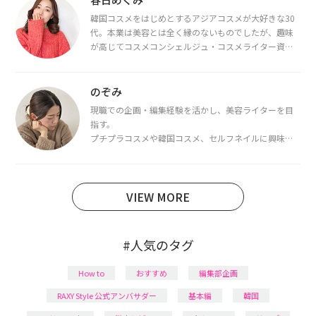
韓国コスメをはじめとするアジアコスメが大好きな30
代。本業は美容とは全く縁のないものでしたが、趣味
が高じてコスメコンシェルジュ・コスメライター資格
を取得し、現在は韓国コスメライターとして活動中。
都内で16タイプパーソナルカラー診断・顔タイプ診
断・骨格診断によるイメージコンサルティングも行っ
のぞみ
ています。
現職での企画・編集経験を活かし、美容ライターを目
指す。
プチプラコスメや韓国コスメ、セルフネイルに興味が
あり、美容系SNSや動画で最新情報をチェック。家事や
育児の合間に取り入れられる時短美容テクも実践中。
日本化粧品検定1級保有。
VIEW MORE
#人気のタグ
How to
おすすめ
編集部企画
RAXY Style 公式アンバサダー
基本編
韓国