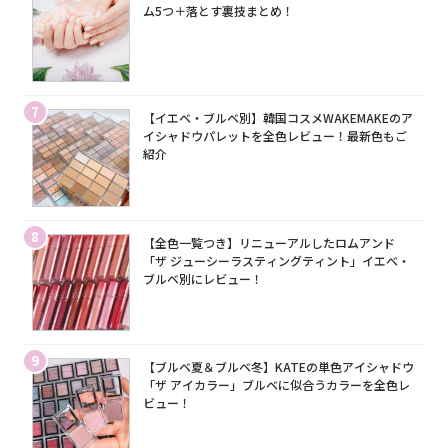
ム5つ＋落とす裏技まとめ！
7
【イエベ・ブルベ別】韓国コスメWAKEMAKEのア
イシャドウパレットを全色レビュー！最新色もご
紹介
8
【全色一覧つき】リニューアルしたロムアンド
「ザ ジューシーラスティングティント」イエベ・
ブルベ別にレビュー！
9
【ブルベ夏＆ブルベ冬】KATEの単色アイシャドウ
「ザ アイカラー」ブルベに似合うカラーを全色レ
ビュー！