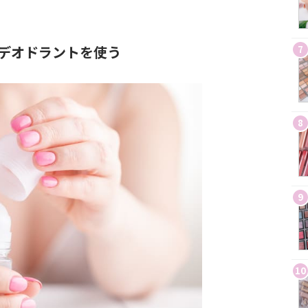
デオドラントを使う
7
8
9
10