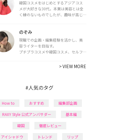
韓国コスメをはじめとするアジアコス
メが大好きな30代。本業は美容とは全
く縁のないものでしたが、趣味が高じ
てコスメコンシェルジュ・コスメライ
ター資格を取得し、現在は韓国コスメ
のぞみ
ライターとして活動中。
都内で16タイプパーソナルカラー診
現職での企画・編集経験を活かし、美
断・顔タイプ診断・骨格診断によるイ
容ライターを目指す。
メージコンサルティングも行っていま
プチプラコスメや韓国コスメ、セルフ
す。
ネイルに興味があり、美容系SNSや動画
で最新情報をチェック。家事や育児の合
>
VIEW MORE
間に取り入れられる時短美容テクも実
践中。日本化粧品検定1級保有。
#人気のタグ
How to
おすすめ
編集部企画
RAXY Style 公式アンバサダー
基本編
韓国
徹底レビュー
アイシャドウ
トレンド
リップ