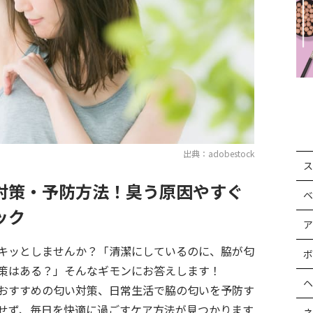
出典：adobestock
ス
対策・予防方法！臭う原因やすぐ
ベ
ック
ア
キッとしませんか？「清潔にしているのに、脇が匂
ボ
策はある？」そんなギモンにお答えします！
ヘ
おすすめの匂い対策、日常生活で脇の匂いを予防す
せず、毎日を快適に過ごすケア方法が見つかります
ネ