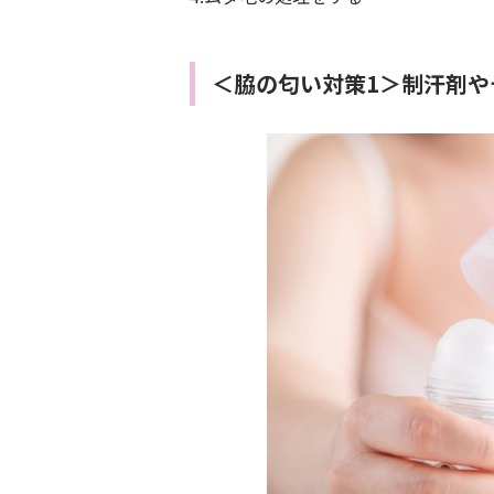
＜脇の匂い対策1＞制汗剤や