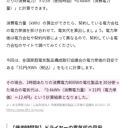
たりの消費電力）×0.5h（使用時間）=0.4kWh（消費電力
量）」と計算できます。
消費電力量（kWh）の算出ができたら、契約している電力会社
の電力単価を掛け合わせて、電気代を算出しましょう。電力単
価は電力会社や契約内容によって異なるので、契約している電
力会社のサイトで調べてみてください。
今回は、全国家庭電気製品構成取引協議会の電力単価の目安で
ある「31円/KWh（税込）」をもとに計算します。
その場合、1時間あたりの消費電力800Wの電化製品を30分使っ
た場合の電気代は、「0.4kWh（消費電力量）×31円（電力単
価）＝12.4円」という計算結果となりました。
よくある質問 Q&A｜公益社団法人 全国家庭電気製品 公正取引協議会 2024.01.18
https://www.eftc.or.jp/qa/
【使用時間別】ドライヤーの電気代の目安