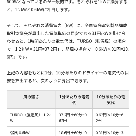
600Wとなっているのが一般的です。それぞれを1kWに換算する
と、1.2kWと0.6kWに相当します。
そして、それぞれの消費電力（kW）に、全国家庭電気製品構成
取引協議会が算出した電気単価の目安である31円/kWを掛け合
わせると、1時間あたりの電気代は、TURBO（強温風）の場合
で「1.2ｋW×31円=37.2円」、弱風の場合で「0.6kW×31円=18.
6円」です。
上記の内容をもとに1分、10分あたりのドライヤーの電気代の目
安を算出すると、次のように算出できます。
風の強さ
1分あたりの電気
10分あたりの電
代
気代
TURBO（強温風） 1.2k
37.2円÷60分=0.
0.62円×10分=6.
W
62円
2円
弱風 0.6kW
18.6円÷60分=0.
0.31円×10分=3.