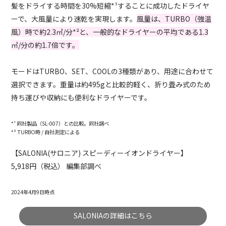
髪をドライする時間を30%短縮*¹することに成功したドライヤ
ーで、大風量により速乾を実現します。
風量は、TURBO（強温
風）時で約2.3㎥/分*²と、一般的なドライヤーの平均である1.3
㎥/分の約1.7倍です。
モードはTURBO、SET、COOLの3種類があり、用途に合わせて
選択できます。重量は約495gと比較的軽く、折り畳み式のため
持ち運びや収納にも便利なドライヤーです。
*¹ 同社製品（SL-007）との比較。同社調べ
*² TURBO時 / 自社測定による
【SALONIA(サロニア) スピーディーイオンドライヤー】
5,918円（税込） 編集部調べ
2024年4月9日時点
SALONIAの詳細はこちら