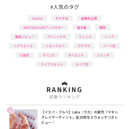
#人気のタグ
How to
おすすめ
編集部企画
RAXY Style 公式アンバサダー
基本編
韓国
徹底レビュー
アイシャドウ
トレンド
リップ
ヘアスタイル
イエベブルベ
プチプラ
パーツ別
化粧水
デパコス
ダイエット
ファンデ
ライフスタイル
タイプ別
RANKING
記事ランキング
1
【イエベ・ブルベ】Laka（ラカ）の新作「マキシ
グレイヤーティント」全20色をスウォッチつきレ
ビュー！