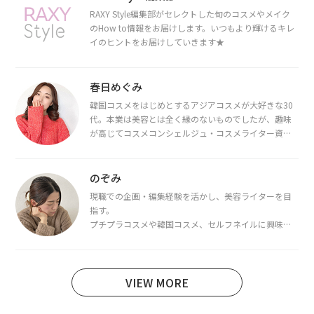
RAXY Style編集部がセレクトした旬のコスメやメイク
のHow to情報をお届けします。いつもより輝けるキレ
イのヒントをお届けしていきます★
春日めぐみ
韓国コスメをはじめとするアジアコスメが大好きな30
代。本業は美容とは全く縁のないものでしたが、趣味
が高じてコスメコンシェルジュ・コスメライター資格
を取得し、現在は韓国コスメライターとして活動中。
都内で16タイプパーソナルカラー診断・顔タイプ診
断・骨格診断によるイメージコンサルティングも行っ
のぞみ
ています。
現職での企画・編集経験を活かし、美容ライターを目
指す。
プチプラコスメや韓国コスメ、セルフネイルに興味が
あり、美容系SNSや動画で最新情報をチェック。家事や
育児の合間に取り入れられる時短美容テクも実践中。
日本化粧品検定1級保有。
VIEW MORE