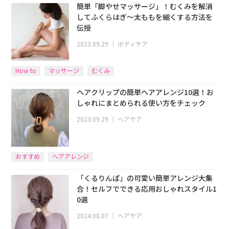
簡単「脚やせマッサージ」！むくみを解消
してふくらはぎ〜太ももを細くする方法を
伝授
2023.09.29
｜
ボディケア
How to
マッサージ
むくみ
ヘアクリップの簡単ヘアアレンジ10選！お
しゃれにまとめられる使い方をチェック
2023.09.29
｜
ヘアケア
おすすめ
ヘアアレンジ
「くるりんぱ」の可愛い簡単アレンジ大集
合！セルフでできる応用おしゃれスタイル1
0選
2024.08.07
｜
ヘアケア