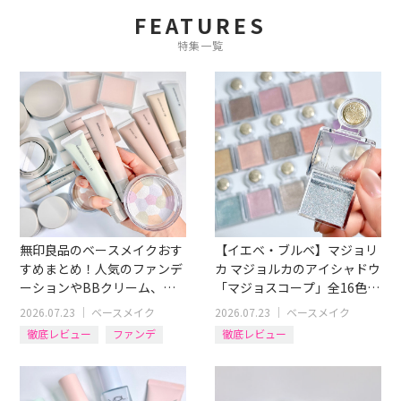
FEATURES
特集一覧
無印良品のベースメイクおす
【イエベ・ブルベ】マジョリ
すめまとめ！人気のファンデ
カ マジョルカのアイシャドウ
ーションやBBクリーム、コ
「マジョスコープ」全16色ス
ンシーラーも
ウォッチつきレビュー
2026.07.23
｜
ベースメイク
2026.07.23
｜
ベースメイク
徹底レビュー
ファンデ
徹底レビュー
アイテム別
コンシーラー
アイシャドウ
BBクリーム
イエベブルベ