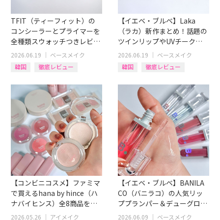
TFIT（ティーフィット）の
【イエベ・ブルベ】Laka
コンシーラーとプライマーを
（ラカ）新作まとめ！話題の
全種類スウォッチつきレビュ
ツインリップやUVチーク＆
ー！肌タイプ別おすすめも
リップライナーを全色レビュ
2026.06.19
｜
ベースメイク
2026.06.19
｜
ベースメイク
ー！
韓国
徹底レビュー
韓国
徹底レビュー
アイテム別
化粧下地
リップ
アイテム別
コンシーラー
チーク
【コンビニコスメ】ファミマ
【イエベ・ブルベ】BANILA
で買えるhana by hince（ハ
CO（バニラコ）の人気リッ
ナバイヒンス）全8商品をイ
ププランパー＆デューグロウ
エベ・ブルベ別レビュー
ティント12色全レビュー！
2026.05.26
｜
アイメイク
2026.06.09
｜
ベースメイク