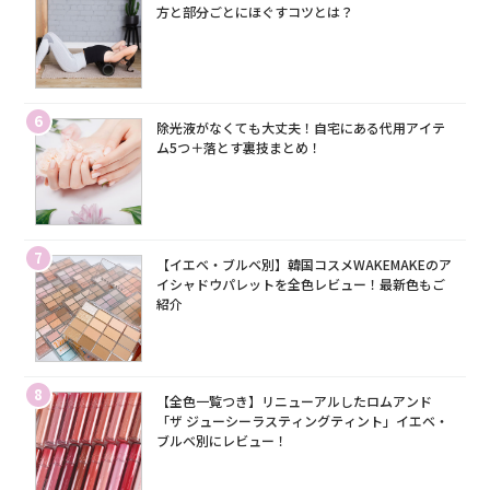
方と部分ごとにほぐすコツとは？
6
除光液がなくても大丈夫！自宅にある代用アイテ
ム5つ＋落とす裏技まとめ！
7
【イエベ・ブルベ別】韓国コスメWAKEMAKEのア
イシャドウパレットを全色レビュー！最新色もご
紹介
8
【全色一覧つき】リニューアルしたロムアンド
「ザ ジューシーラスティングティント」イエベ・
ブルベ別にレビュー！