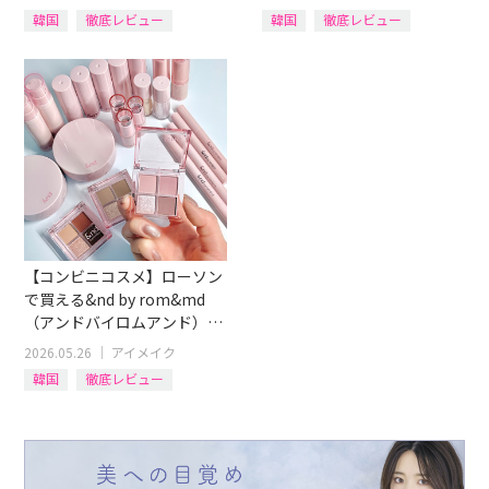
韓国
徹底レビュー
韓国
徹底レビュー
イエベブルベ
アイテム別
リップ
ティント
【コンビニコスメ】ローソン
で買える&nd by rom&md
（アンドバイロムアンド）全
15商品イエベ・ブルベ別にレ
2026.05.26
｜
アイメイク
ビュー！
韓国
徹底レビュー
イエベブルベ
アイテム別