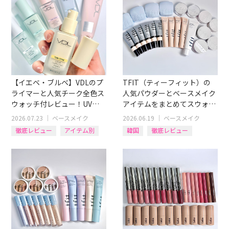
【イエベ・ブルベ】VDLのプ
TFIT（ティーフィット）の
ライマーと人気チーク全色ス
人気パウダーとベースメイク
ウォッチ付レビュー！UV下
アイテムをまとめてスウォッ
地やハイライター付チークも
チつきレビュー！
2026.07.23
｜
ベースメイク
2026.06.19
｜
ベースメイク
徹底レビュー
アイテム別
韓国
徹底レビュー
チーク
化粧下地
ファンデ
フェイスパウダー
BBクリーム