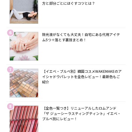
方と部分ごとにほぐすコツとは？
6
除光液がなくても大丈夫！自宅にある代用アイテ
ム5つ＋落とす裏技まとめ！
7
【イエベ・ブルベ別】韓国コスメWAKEMAKEのア
イシャドウパレットを全色レビュー！最新色もご
紹介
8
【全色一覧つき】リニューアルしたロムアンド
「ザ ジューシーラスティングティント」イエベ・
ブルベ別にレビュー！