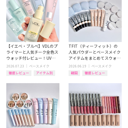
【イエベ・ブルベ】VDLのプ
TFIT（ティーフィット）の
ライマーと人気チーク全色ス
人気パウダーとベースメイク
ウォッチ付レビュー！UV下
アイテムをまとめてスウォッ
地やハイライター付チークも
チつきレビュー！
2026.07.23
｜
ベースメイク
2026.06.19
｜
ベースメイク
徹底レビュー
アイテム別
韓国
徹底レビュー
チーク
化粧下地
ファンデ
フェイスパウダー
BBクリーム