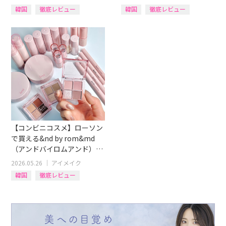
韓国
徹底レビュー
韓国
徹底レビュー
イエベブルベ
アイテム別
リップ
ティント
【コンビニコスメ】ローソン
で買える&nd by rom&md
（アンドバイロムアンド）全
15商品イエベ・ブルベ別にレ
2026.05.26
｜
アイメイク
ビュー！
韓国
徹底レビュー
イエベブルベ
アイテム別