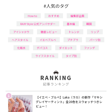
#人気のタグ
How to
おすすめ
編集部企画
RAXY Style 公式アンバサダー
基本編
韓国
アイシャドウ
徹底レビュー
トレンド
リップ
ヘアスタイル
イエベブルベ
プチプラ
パーツ別
化粧水
デパコス
ダイエット
ファンデ
ライフスタイル
タイプ別
RANKING
記事ランキング
1
【イエベ・ブルベ】Laka（ラカ）の新作「マキシ
グレイヤーティント」全20色をスウォッチつきレ
ビュー！