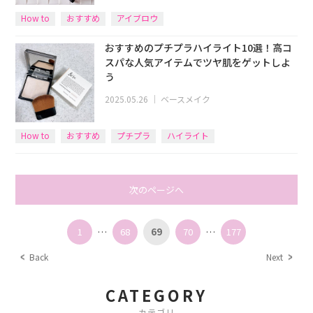
How to
おすすめ
アイブロウ
おすすめのプチプラハイライト10選！高コ
スパな人気アイテムでツヤ肌をゲットしよ
う
2025.05.26
｜
ベースメイク
How to
おすすめ
プチプラ
ハイライト
次のページへ
1
…
68
69
70
…
177
Back
Next
CATEGORY
カテゴリ