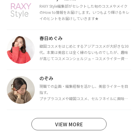
RAXY Style編集部がセレクトした旬のコスメやメイク
のHow to情報をお届けします。いつもより輝けるキレ
イのヒントをお届けしていきます★
春日めぐみ
韓国コスメをはじめとするアジアコスメが大好きな30
代。本業は美容とは全く縁のないものでしたが、趣味
が高じてコスメコンシェルジュ・コスメライター資格
を取得し、現在は韓国コスメライターとして活動中。
都内で16タイプパーソナルカラー診断・顔タイプ診
断・骨格診断によるイメージコンサルティングも行っ
のぞみ
ています。
現職での企画・編集経験を活かし、美容ライターを目
指す。
プチプラコスメや韓国コスメ、セルフネイルに興味が
あり、美容系SNSや動画で最新情報をチェック。家事や
育児の合間に取り入れられる時短美容テクも実践中。
日本化粧品検定1級保有。
VIEW MORE