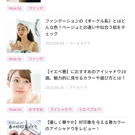
How to
ファンデ
ファンデーションの《オークル系》とはど
んな色？ベージュとの違いや似合う肌をチ
ェック
2023.08.04
｜
ベースメイク
How to
ファンデ
【イエベ春】におすすめのアイシャドウ10
選。魅力的に見せるカラーや選び方とは？
2025.05.26
｜
アイメイク
How to
おすすめ
アイシャドウ
イエベブルベ
【優しく華やか】好印象を与える春カラー
のアイシャドウをレビュー！