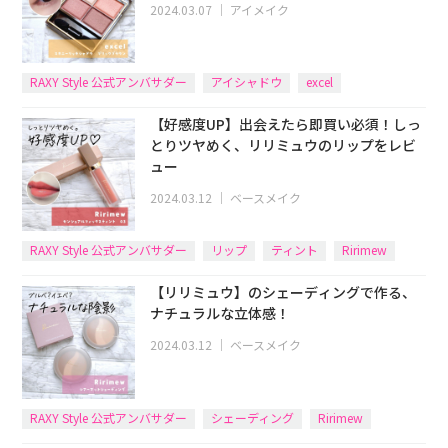
2024.03.07
｜
アイメイク
RAXY Style 公式アンバサダー
アイシャドウ
excel
【好感度UP】出会えたら即買い必須！しっ
とりツヤめく、リリミュウのリップをレビ
ュー
2024.03.12
｜
ベースメイク
RAXY Style 公式アンバサダー
リップ
ティント
Ririmew
【リリミュウ】のシェーディングで作る、
ナチュラルな立体感！
2024.03.12
｜
ベースメイク
RAXY Style 公式アンバサダー
シェーディング
Ririmew