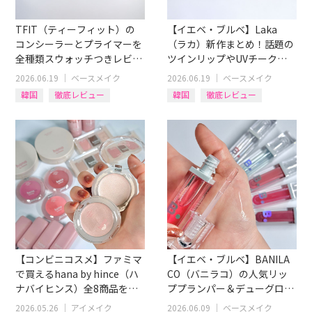
TFIT（ティーフィット）の
【イエベ・ブルベ】Laka
コンシーラーとプライマーを
（ラカ）新作まとめ！話題の
全種類スウォッチつきレビュ
ツインリップやUVチーク＆
ー！肌タイプ別おすすめも
リップライナーを全色レビュ
2026.06.19
｜
ベースメイク
2026.06.19
｜
ベースメイク
ー！
韓国
徹底レビュー
韓国
徹底レビュー
アイテム別
化粧下地
リップ
アイテム別
コンシーラー
チーク
【コンビニコスメ】ファミマ
【イエベ・ブルベ】BANILA
で買えるhana by hince（ハ
CO（バニラコ）の人気リッ
ナバイヒンス）全8商品をイ
ププランパー＆デューグロウ
エベ・ブルベ別レビュー
ティント12色全レビュー！
2026.05.26
｜
アイメイク
2026.06.09
｜
ベースメイク