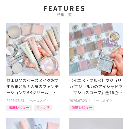
FEATURES
特集一覧
無印良品のベースメイクおす
【イエベ・ブルベ】マジョリ
すめまとめ！人気のファンデ
カ マジョルカのアイシャドウ
ーションやBBクリーム、コ
「マジョスコープ」全16色ス
ンシーラーも
ウォッチつきレビュー
2026.07.23
｜
ベースメイク
2026.07.23
｜
ベースメイク
徹底レビュー
ファンデ
徹底レビュー
アイテム別
コンシーラー
アイシャドウ
BBクリーム
イエベブルベ