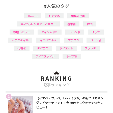
#人気のタグ
How to
おすすめ
編集部企画
RAXY Style 公式アンバサダー
基本編
韓国
徹底レビュー
アイシャドウ
トレンド
リップ
ヘアスタイル
イエベブルベ
プチプラ
パーツ別
化粧水
デパコス
ダイエット
ファンデ
ライフスタイル
タイプ別
RANKING
記事ランキング
1
【イエベ・ブルベ】Laka（ラカ）の新作「マキシ
グレイヤーティント」全20色をスウォッチつきレ
ビュー！