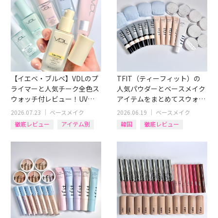
【イエベ・ブルベ】VDLのプ
TFIT（ティーフィット）の
ライマーと人気チーク全色ス
人気パウダーとベースメイク
ウォッチ付レビュー！UV下
アイテムをまとめてスウォッ
地やハイライター付チークも
チつきレビュー！
2026.07.23
｜
ベースメイク
2026.06.19
｜
ベースメイク
徹底レビュー
アイテム別
韓国
徹底レビュー
チーク
化粧下地
ファンデ
フェイスパウダー
BBクリーム