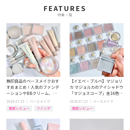
FEATURES
特集一覧
無印良品のベースメイクおす
【イエベ・ブルベ】マジョリ
すめまとめ！人気のファンデ
カ マジョルカのアイシャドウ
ーションやBBクリーム、コ
「マジョスコープ」全16色ス
ンシーラーも
ウォッチつきレビュー
2026.07.23
｜
ベースメイク
2026.07.23
｜
ベースメイク
徹底レビュー
ファンデ
徹底レビュー
アイテム別
コンシーラー
アイシャドウ
BBクリーム
イエベブルベ