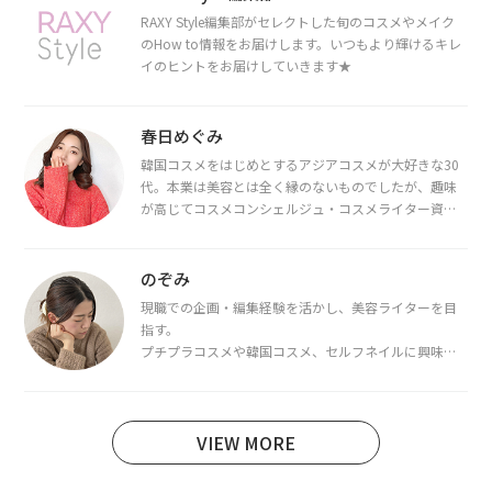
RAXY Style編集部がセレクトした旬のコスメやメイク
のHow to情報をお届けします。いつもより輝けるキレ
イのヒントをお届けしていきます★
春日めぐみ
韓国コスメをはじめとするアジアコスメが大好きな30
代。本業は美容とは全く縁のないものでしたが、趣味
が高じてコスメコンシェルジュ・コスメライター資格
を取得し、現在は韓国コスメライターとして活動中。
都内で16タイプパーソナルカラー診断・顔タイプ診
断・骨格診断によるイメージコンサルティングも行っ
のぞみ
ています。
現職での企画・編集経験を活かし、美容ライターを目
指す。
プチプラコスメや韓国コスメ、セルフネイルに興味が
あり、美容系SNSや動画で最新情報をチェック。家事や
育児の合間に取り入れられる時短美容テクも実践中。
日本化粧品検定1級保有。
VIEW MORE