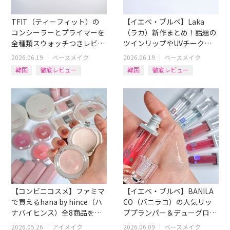
TFIT（ティーフィット）の
【イエベ・ブルベ】Laka
コンシーラーとプライマーを
（ラカ）新作まとめ！話題の
全種類スウォッチつきレビュ
ツインリップやUVチーク＆
ー！肌タイプ別おすすめも
リップライナーを全色レビュ
2026.06.19
｜
ベースメイク
2026.06.19
｜
ベースメイク
ー！
韓国
徹底レビュー
韓国
徹底レビュー
アイテム別
化粧下地
リップ
アイテム別
コンシーラー
チーク
【コンビニコスメ】ファミマ
【イエベ・ブルベ】BANILA
で買えるhana by hince（ハ
CO（バニラコ）の人気リッ
ナバイヒンス）全8商品をイ
ププランパー＆デューグロウ
エベ・ブルベ別レビュー
ティント12色全レビュー！
2026.05.26
｜
アイメイク
2026.06.09
｜
ベースメイク