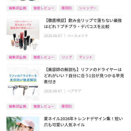
編集部企画
徹底レビュー
種類別
シャンプー
【徹底検証】飲み会リップで落ちない最強
はどれ？プチプラ・デパコスを比較
2026.08.07
｜
ベースメイク
編集部企画
徹底レビュー
リップ
ティント
【美容師の解説も】リファのドライヤーは
どれがいい？自分に合う1台が見つかる早見
表付き
2026.08.07
｜
ヘアケア
編集部企画
徹底レビュー
種類別
夏ネイル2026年トレンドデザイン集！短い
爪も可愛い人気ネイル