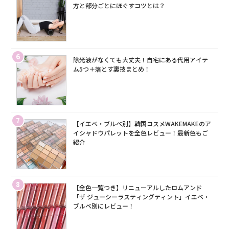
方と部分ごとにほぐすコツとは？
6
除光液がなくても大丈夫！自宅にある代用アイテ
ム5つ＋落とす裏技まとめ！
7
【イエベ・ブルベ別】韓国コスメWAKEMAKEのア
イシャドウパレットを全色レビュー！最新色もご
紹介
8
【全色一覧つき】リニューアルしたロムアンド
「ザ ジューシーラスティングティント」イエベ・
ブルベ別にレビュー！