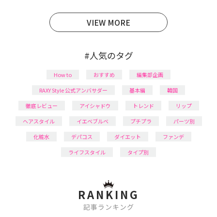
育児の合間に取り入れられる時短美容テクも実践中。
日本化粧品検定1級保有。
VIEW MORE
#人気のタグ
How to
おすすめ
編集部企画
RAXY Style 公式アンバサダー
基本編
韓国
徹底レビュー
アイシャドウ
トレンド
リップ
ヘアスタイル
イエベブルベ
プチプラ
パーツ別
化粧水
デパコス
ダイエット
ファンデ
ライフスタイル
タイプ別
RANKING
記事ランキング