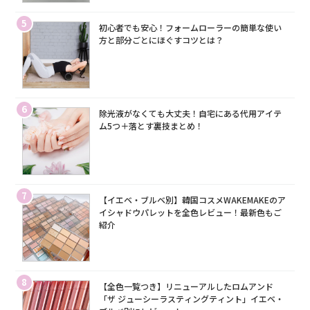
5
初心者でも安心！フォームローラーの簡単な使い
方と部分ごとにほぐすコツとは？
6
除光液がなくても大丈夫！自宅にある代用アイテ
ム5つ＋落とす裏技まとめ！
7
【イエベ・ブルベ別】韓国コスメWAKEMAKEのア
イシャドウパレットを全色レビュー！最新色もご
紹介
8
【全色一覧つき】リニューアルしたロムアンド
「ザ ジューシーラスティングティント」イエベ・