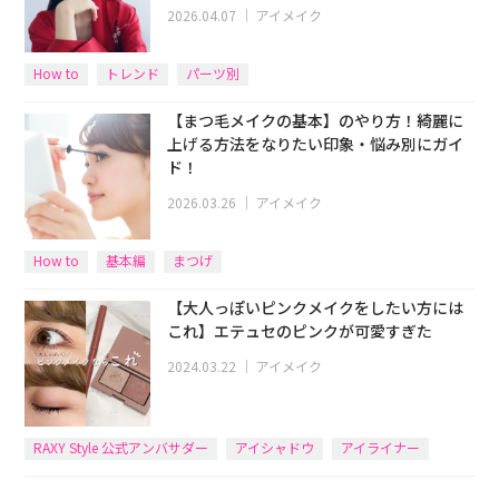
2026.04.07
｜
アイメイク
How to
トレンド
パーツ別
【まつ毛メイクの基本】のやり方！綺麗に
上げる方法をなりたい印象・悩み別にガイ
ド！
2026.03.26
｜
アイメイク
How to
基本編
まつげ
【大人っぽいピンクメイクをしたい方には
これ】エテュセのピンクが可愛すぎた
2024.03.22
｜
アイメイク
RAXY Style 公式アンバサダー
アイシャドウ
アイライナー