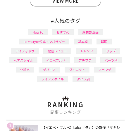
VIEW MORE
#人気のタグ
How to
おすすめ
編集部企画
RAXY Style 公式アンバサダー
基本編
韓国
アイシャドウ
徹底レビュー
トレンド
リップ
ヘアスタイル
イエベブルベ
プチプラ
パーツ別
化粧水
デパコス
ダイエット
ファンデ
ライフスタイル
タイプ別
RANKING
記事ランキング
1
【イエベ・ブルベ】Laka（ラカ）の新作「マキシ