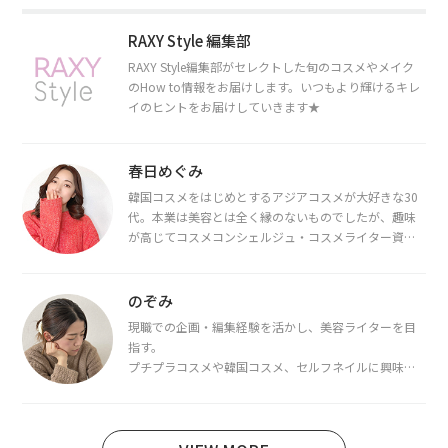
RAXY Style 編集部
RAXY Style編集部がセレクトした旬のコスメやメイク
のHow to情報をお届けします。いつもより輝けるキレ
イのヒントをお届けしていきます★
春日めぐみ
韓国コスメをはじめとするアジアコスメが大好きな30
代。本業は美容とは全く縁のないものでしたが、趣味
が高じてコスメコンシェルジュ・コスメライター資格
を取得し、現在は韓国コスメライターとして活動中。
都内で16タイプパーソナルカラー診断・顔タイプ診
断・骨格診断によるイメージコンサルティングも行っ
のぞみ
ています。
現職での企画・編集経験を活かし、美容ライターを目
指す。
プチプラコスメや韓国コスメ、セルフネイルに興味が
あり、美容系SNSや動画で最新情報をチェック。家事や
育児の合間に取り入れられる時短美容テクも実践中。
日本化粧品検定1級保有。