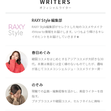
WRITERS
オフィシャルライター
RAXY Style 編集部
RAXY Style編集部がセレクトした旬のコスメやメイク
のHow to情報をお届けします。いつもより輝けるキレ
イのヒントをお届けしていきます★
春日めぐみ
韓国コスメをはじめとするアジアコスメが大好きな30
代。本業は美容とは全く縁のないものでしたが、趣味
が高じてコスメコンシェルジュ・コスメライター資格
を取得し、現在は韓国コスメライターとして活動中。
都内で16タイプパーソナルカラー診断・顔タイプ診
断・骨格診断によるイメージコンサルティングも行っ
のぞみ
ています。
現職での企画・編集経験を活かし、美容ライターを目
指す。
プチプラコスメや韓国コスメ、セルフネイルに興味が
あり、美容系SNSや動画で最新情報をチェック。家事や
育児の合間に取り入れられる時短美容テクも実践中。