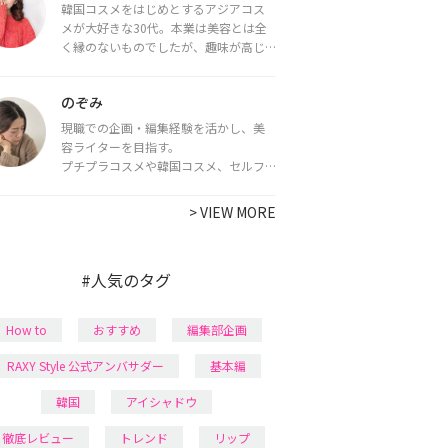
韓国コスメをはじめとするアジアコス
メが大好きな30代。本業は美容とは全
く縁のないものでしたが、趣味が高じ
てコスメコンシェルジュ・コスメライ
ター資格を取得し、現在は韓国コスメ
のぞみ
ライターとして活動中。
都内で16タイプパーソナルカラー診
現職での企画・編集経験を活かし、美
断・顔タイプ診断・骨格診断によるイ
容ライターを目指す。
メージコンサルティングも行っていま
プチプラコスメや韓国コスメ、セルフ
す。
ネイルに興味があり、美容系SNSや動画
で最新情報をチェック。家事や育児の合
>
VIEW MORE
間に取り入れられる時短美容テクも実
践中。日本化粧品検定1級保有。
#人気のタグ
How to
おすすめ
編集部企画
RAXY Style 公式アンバサダー
基本編
韓国
アイシャドウ
徹底レビュー
トレンド
リップ