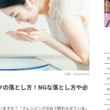
ス
ベ
出典：adobestock
ア
クの落とし方！NGな落とし方や必
ボ
ヘ
いますか？「クレンジングのみで終わらせている」
ネ