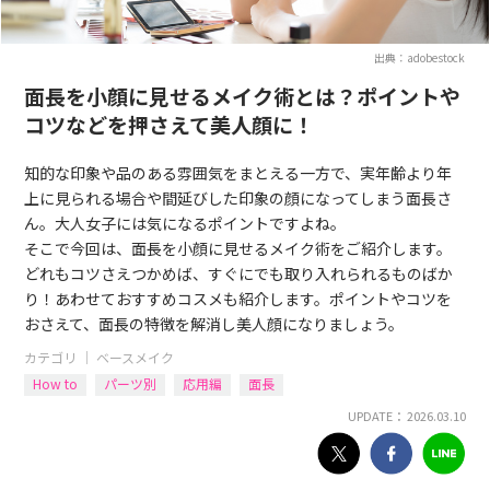
出典：adobestock
面長を小顔に見せるメイク術とは？ポイントや
コツなどを押さえて美人顔に！
知的な印象や品のある雰囲気をまとえる一方で、実年齢より年
上に見られる場合や間延びした印象の顔になってしまう面長さ
ん。大人女子には気になるポイントですよね。
そこで今回は、面長を小顔に見せるメイク術をご紹介します。
どれもコツさえつかめば、すぐにでも取り入れられるものばか
り！あわせておすすめコスメも紹介します。ポイントやコツを
おさえて、面長の特徴を解消し美人顔になりましょう。
カテゴリ ｜
ベースメイク
How to
パーツ別
応用編
面長
UPDATE： 2026.03.10