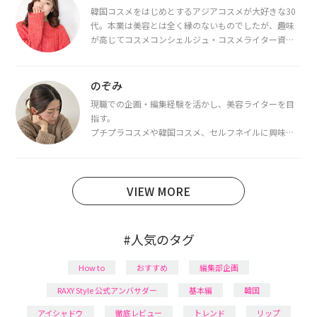
韓国コスメをはじめとするアジアコスメが大好きな30
代。本業は美容とは全く縁のないものでしたが、趣味
が高じてコスメコンシェルジュ・コスメライター資格
を取得し、現在は韓国コスメライターとして活動中。
都内で16タイプパーソナルカラー診断・顔タイプ診
断・骨格診断によるイメージコンサルティングも行っ
のぞみ
ています。
現職での企画・編集経験を活かし、美容ライターを目
指す。
プチプラコスメや韓国コスメ、セルフネイルに興味が
あり、美容系SNSや動画で最新情報をチェック。家事や
育児の合間に取り入れられる時短美容テクも実践中。
日本化粧品検定1級保有。
VIEW MORE
#人気のタグ
How to
おすすめ
編集部企画
RAXY Style 公式アンバサダー
基本編
韓国
アイシャドウ
徹底レビュー
トレンド
リップ