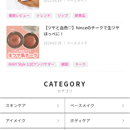
2022.05.25
｜
ベースメイク
徹底レビュー
トレンド
リップ
新商品
【ツヤと血色♡】hinceのチークで生ツヤ
ほっぺに！
2024.02.29
｜
ベースメイク
RAXY Style 公式アンバサダー
韓国
チーク
CATEGORY
カテゴリ
スキンケア
ベースメイク
アイメイク
ボディケア