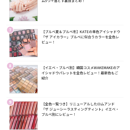
ム5つ＋落とす裏技まとめ！
7
【ブルベ夏＆ブルベ冬】KATEの単色アイシャドウ
「ザ アイカラー」ブルベに似合うカラーを全色レ
ビュー！
8
【イエベ・ブルベ別】韓国コスメWAKEMAKEのア
イシャドウパレットを全色レビュー！最新色もご
紹介
9
【全色一覧つき】リニューアルしたロムアンド
「ザ ジューシーラスティングティント」イエベ・
ブルベ別にレビュー！