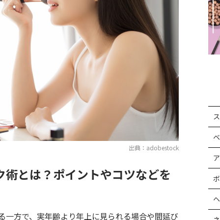
ス
ベ
出典：adobestock
ア
ク術とは？ポイントやコツなどを
ボ
ヘ
る一方で、実年齢より年上に見られる場合や間延び
ネ