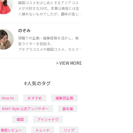
韓国コスメをはじめとするアジアコス
メが大好きな30代。本業は美容とは全
く縁のないものでしたが、趣味が高じ
てコスメコンシェルジュ・コスメライ
ター資格を取得し、現在は韓国コスメ
のぞみ
ライターとして活動中。
都内で16タイプパーソナルカラー診
現職での企画・編集経験を活かし、美
断・顔タイプ診断・骨格診断によるイ
容ライターを目指す。
メージコンサルティングも行っていま
プチプラコスメや韓国コスメ、セルフ
す。
ネイルに興味があり、美容系SNSや動画
で最新情報をチェック。家事や育児の合
>
VIEW MORE
間に取り入れられる時短美容テクも実
践中。日本化粧品検定1級保有。
#人気のタグ
How to
おすすめ
編集部企画
RAXY Style 公式アンバサダー
基本編
韓国
アイシャドウ
徹底レビュー
トレンド
リップ