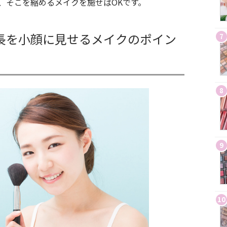
、そこを縮めるメイクを施せばOKです。
長を小顔に見せるメイクのポイン
7
8
9
10