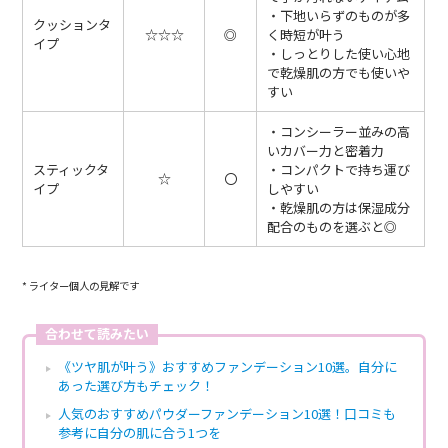
・下地いらずのものが多
クッションタ
☆☆☆
◎
く時短が叶う
イプ
・しっとりした使い心地
で乾燥肌の方でも使いや
すい
・コンシーラー並みの高
いカバー力と密着力
スティックタ
・コンパクトで持ち運び
☆
〇
イプ
しやすい
・乾燥肌の方は保湿成分
配合のものを選ぶと◎
* ライター個人の見解です
合わせて読みたい
《ツヤ肌が叶う》おすすめファンデーション10選。自分に
あった選び方もチェック！
人気のおすすめパウダーファンデーション10選！口コミも
参考に自分の肌に合う1つを