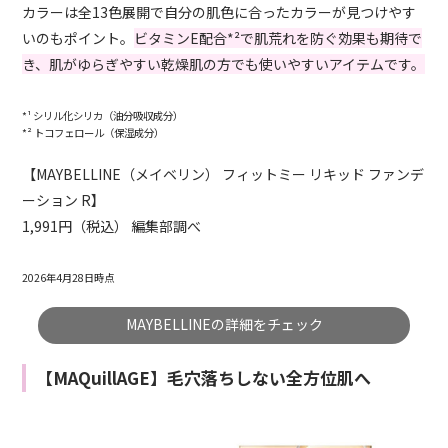
カラーは全13色展開で自分の肌色に合ったカラーが見つけやす
いのもポイント。
ビタミンE配合*²で肌荒れを防ぐ効果も期待で
き、肌がゆらぎやすい乾燥肌の方でも使いやすいアイテムです。
*¹ シリル化シリカ（油分吸収成分）
*² トコフェロール（保湿成分）
【MAYBELLINE（メイベリン） フィットミー リキッド ファンデ
ーション R】
1,991円（税込） 編集部調べ
2026年4月28日時点
MAYBELLINEの詳細をチェック
【MAQuillAGE】毛穴落ちしない全方位肌へ