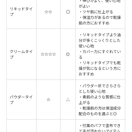
・伸びがよく、使い心地
がよい
リキッドタイ
☆☆
〇
・ツヤ肌に仕上がる
プ
・保湿力があるので乾燥
肌の方におすすめ
・リキッドタイプより油
分が多くこっくりとした
使い心地
クリームタイ
・カバー力にすぐれてい
☆☆☆☆
◎
プ
る
・リキッドタイプでも乾
燥が気になるという方に
おすすめ
・パウダー状でさらさら
とした使い心地
パウダータイ
・素肌のような質感に仕
☆
△
プ
上がる
・乾燥肌の方は保湿成分
配合のものを選ぶと◎
・付属のパフで塗布でき
て手が汚れないアイテム