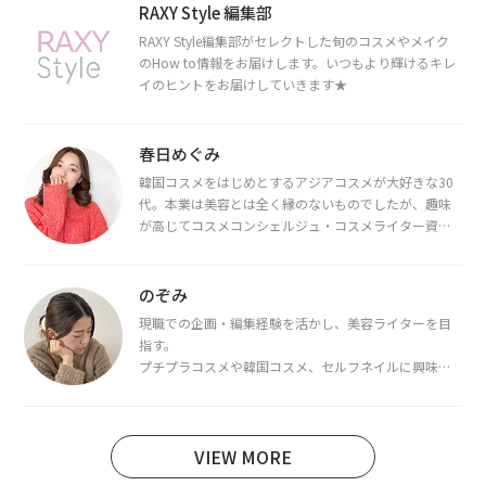
RAXY Style 編集部
RAXY Style編集部がセレクトした旬のコスメやメイク
のHow to情報をお届けします。いつもより輝けるキレ
イのヒントをお届けしていきます★
春日めぐみ
韓国コスメをはじめとするアジアコスメが大好きな30
代。本業は美容とは全く縁のないものでしたが、趣味
が高じてコスメコンシェルジュ・コスメライター資格
を取得し、現在は韓国コスメライターとして活動中。
都内で16タイプパーソナルカラー診断・顔タイプ診
断・骨格診断によるイメージコンサルティングも行っ
のぞみ
ています。
現職での企画・編集経験を活かし、美容ライターを目
指す。
プチプラコスメや韓国コスメ、セルフネイルに興味が
あり、美容系SNSや動画で最新情報をチェック。家事や
育児の合間に取り入れられる時短美容テクも実践中。
日本化粧品検定1級保有。
VIEW MORE