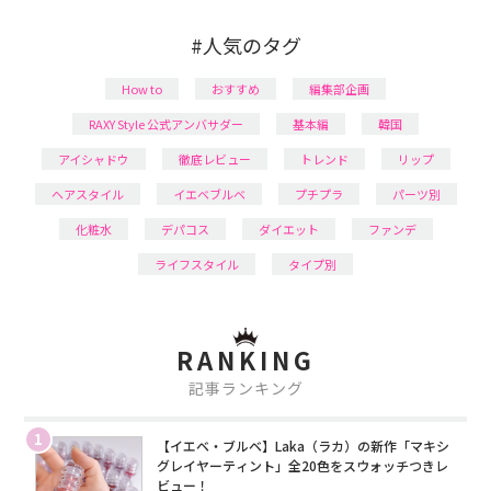
#人気のタグ
How to
おすすめ
編集部企画
RAXY Style 公式アンバサダー
基本編
韓国
アイシャドウ
徹底レビュー
トレンド
リップ
ヘアスタイル
イエベブルベ
プチプラ
パーツ別
化粧水
デパコス
ダイエット
ファンデ
ライフスタイル
タイプ別
RANKING
記事ランキング
1
【イエベ・ブルベ】Laka（ラカ）の新作「マキシ
グレイヤーティント」全20色をスウォッチつきレ
ビュー！