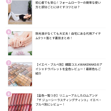
5
初心者でも安心！フォームローラーの簡単な使い
方と部分ごとにほぐすコツとは？
6
除光液がなくても大丈夫！自宅にある代用アイテ
ム5つ＋落とす裏技まとめ！
7
【イエベ・ブルベ別】韓国コスメWAKEMAKEのア
イシャドウパレットを全色レビュー！最新色もご
紹介
8
【全色一覧つき】リニューアルしたロムアンド
「ザ ジューシーラスティングティント」イエベ・
ブルベ別にレビュー！