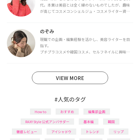
代。本業は美容とは全く縁のないものでしたが、趣味
が高じてコスメコンシェルジュ・コスメライター資格
を取得し、現在は韓国コスメライターとして活動中。
都内で16タイプパーソナルカラー診断・顔タイプ診
断・骨格診断によるイメージコンサルティングも行っ
のぞみ
ています。
現職での企画・編集経験を活かし、美容ライターを目
指す。
プチプラコスメや韓国コスメ、セルフネイルに興味が
あり、美容系SNSや動画で最新情報をチェック。家事や
育児の合間に取り入れられる時短美容テクも実践中。
日本化粧品検定1級保有。
VIEW MORE
#人気のタグ
How to
おすすめ
編集部企画
RAXY Style 公式アンバサダー
基本編
韓国
徹底レビュー
アイシャドウ
トレンド
リップ