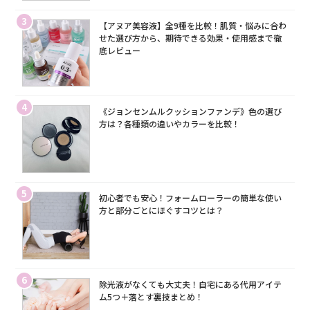
3
【アヌア美容液】全9種を比較！肌質・悩みに合わ
せた選び方から、期待できる効果・使用感まで徹
底レビュー
4
《ジョンセンムルクッションファンデ》色の選び
方は？各種類の違いやカラーを比較！
5
初心者でも安心！フォームローラーの簡単な使い
方と部分ごとにほぐすコツとは？
6
除光液がなくても大丈夫！自宅にある代用アイテ
ム5つ＋落とす裏技まとめ！