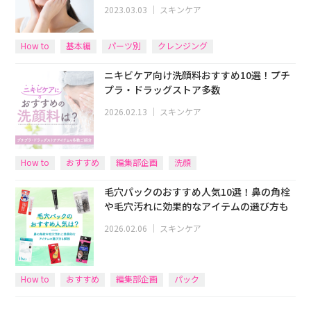
2023.03.03
｜
スキンケア
How to
基本編
パーツ別
クレンジング
ニキビケア向け洗顔料おすすめ10選！プチ
プラ・ドラッグストア多数
2026.02.13
｜
スキンケア
How to
おすすめ
編集部企画
洗顔
毛穴パックのおすすめ人気10選！鼻の角栓
や毛穴汚れに効果的なアイテムの選び方も
2026.02.06
｜
スキンケア
How to
おすすめ
編集部企画
パック