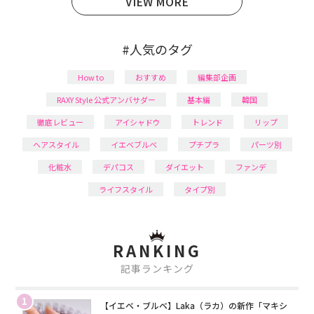
VIEW MORE
#人気のタグ
How to
おすすめ
編集部企画
RAXY Style 公式アンバサダー
基本編
韓国
徹底レビュー
アイシャドウ
トレンド
リップ
ヘアスタイル
イエベブルベ
プチプラ
パーツ別
化粧水
デパコス
ダイエット
ファンデ
ライフスタイル
タイプ別
RANKING
記事ランキング
1
【イエベ・ブルベ】Laka（ラカ）の新作「マキシ