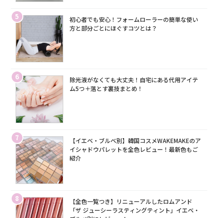
5
初心者でも安心！フォームローラーの簡単な使い
方と部分ごとにほぐすコツとは？
6
除光液がなくても大丈夫！自宅にある代用アイテ
ム5つ＋落とす裏技まとめ！
7
【イエベ・ブルベ別】韓国コスメWAKEMAKEのア
イシャドウパレットを全色レビュー！最新色もご
紹介
8
【全色一覧つき】リニューアルしたロムアンド
「ザ ジューシーラスティングティント」イエベ・