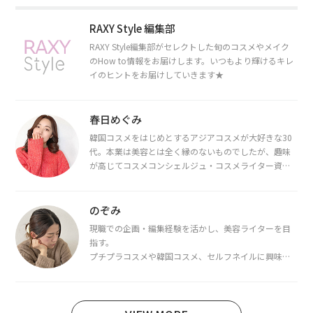
RAXY Style 編集部
RAXY Style編集部がセレクトした旬のコスメやメイク
のHow to情報をお届けします。いつもより輝けるキレ
イのヒントをお届けしていきます★
春日めぐみ
韓国コスメをはじめとするアジアコスメが大好きな30
代。本業は美容とは全く縁のないものでしたが、趣味
が高じてコスメコンシェルジュ・コスメライター資格
を取得し、現在は韓国コスメライターとして活動中。
都内で16タイプパーソナルカラー診断・顔タイプ診
断・骨格診断によるイメージコンサルティングも行っ
のぞみ
ています。
現職での企画・編集経験を活かし、美容ライターを目
指す。
プチプラコスメや韓国コスメ、セルフネイルに興味が
あり、美容系SNSや動画で最新情報をチェック。家事や
育児の合間に取り入れられる時短美容テクも実践中。
日本化粧品検定1級保有。