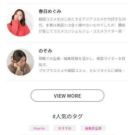
春日めぐみ
韓国コスメをはじめとするアジアコスメが大好きな30
代。本業は美容とは全く縁のないものでしたが、趣味
が高じてコスメコンシェルジュ・コスメライター資格
を取得し、現在は韓国コスメライターとして活動中。
都内で16タイプパーソナルカラー診断・顔タイプ診
断・骨格診断によるイメージコンサルティングも行っ
のぞみ
ています。
現職での企画・編集経験を活かし、美容ライターを目
指す。
プチプラコスメや韓国コスメ、セルフネイルに興味が
あり、美容系SNSや動画で最新情報をチェック。家事や
育児の合間に取り入れられる時短美容テクも実践中。
日本化粧品検定1級保有。
VIEW MORE
#人気のタグ
How to
おすすめ
編集部企画