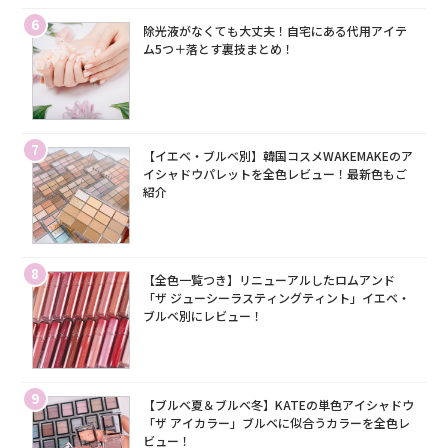
6
除光液がなくても大丈夫！自宅にある代用アイテ
ム5つ＋落とす裏技まとめ！
7
【イエベ・ブルベ別】韓国コスメWAKEMAKEのア
イシャドウパレットを全色レビュー！最新色もご
紹介
8
【全色一覧つき】リニューアルしたロムアンド
「ザ ジューシーラスティングティント」イエベ・
ブルベ別にレビュー！
9
【ブルベ夏＆ブルベ冬】KATEの単色アイシャドウ
「ザ アイカラー」ブルベに似合うカラーを全色レ
ビュー！