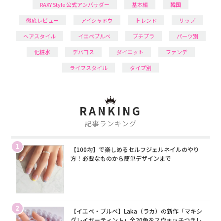
RAXY Style 公式アンバサダー
基本編
韓国
徹底レビュー
アイシャドウ
トレンド
リップ
ヘアスタイル
イエベブルベ
プチプラ
パーツ別
化粧水
デパコス
ダイエット
ファンデ
ライフスタイル
タイプ別
RANKING
記事ランキング
1
【100均】で楽しめるセルフジェルネイルのやり
方！必要なものから簡単デザインまで
2
【イエベ・ブルベ】Laka（ラカ）の新作「マキシ
グレイヤーティント」全20色をスウォッチつきレ