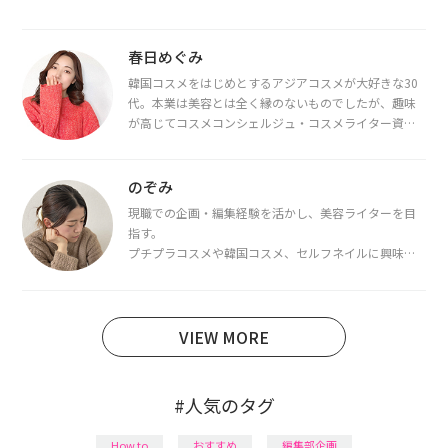
春日めぐみ
韓国コスメをはじめとするアジアコスメが大好きな30
代。本業は美容とは全く縁のないものでしたが、趣味
が高じてコスメコンシェルジュ・コスメライター資格
を取得し、現在は韓国コスメライターとして活動中。
都内で16タイプパーソナルカラー診断・顔タイプ診
断・骨格診断によるイメージコンサルティングも行っ
のぞみ
ています。
現職での企画・編集経験を活かし、美容ライターを目
指す。
プチプラコスメや韓国コスメ、セルフネイルに興味が
あり、美容系SNSや動画で最新情報をチェック。家事や
育児の合間に取り入れられる時短美容テクも実践中。
日本化粧品検定1級保有。
VIEW MORE
#人気のタグ
How to
おすすめ
編集部企画