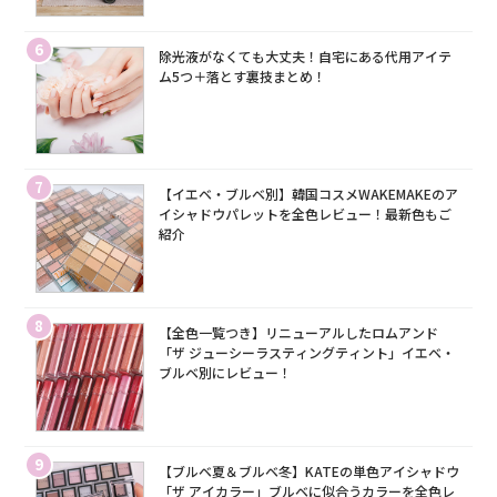
6
除光液がなくても大丈夫！自宅にある代用アイテ
ム5つ＋落とす裏技まとめ！
7
【イエベ・ブルベ別】韓国コスメWAKEMAKEのア
イシャドウパレットを全色レビュー！最新色もご
紹介
8
【全色一覧つき】リニューアルしたロムアンド
「ザ ジューシーラスティングティント」イエベ・
ブルベ別にレビュー！
9
【ブルベ夏＆ブルベ冬】KATEの単色アイシャドウ
「ザ アイカラー」ブルベに似合うカラーを全色レ