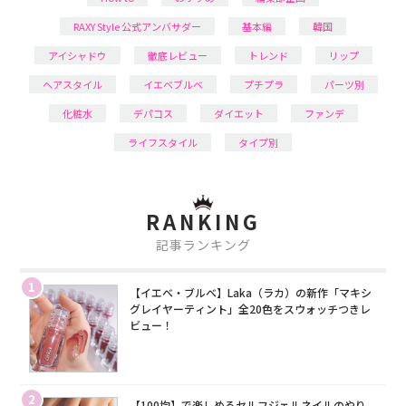
RAXY Style 公式アンバサダー
基本編
韓国
アイシャドウ
徹底レビュー
トレンド
リップ
ヘアスタイル
イエベブルベ
プチプラ
パーツ別
化粧水
デパコス
ダイエット
ファンデ
ライフスタイル
タイプ別
RANKING
記事ランキング
1
【イエベ・ブルベ】Laka（ラカ）の新作「マキシ
グレイヤーティント」全20色をスウォッチつきレ
ビュー！
2
【100均】で楽しめるセルフジェルネイルのやり