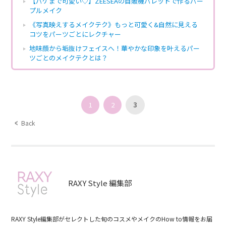
【パケまで可愛い♡】ZEESEAの自販機パレットで作るパー
プルメイク
《写真映えするメイクテク》もっと可愛く&自然に見える
コツをパーツごとにレクチャー
地味顔から垢抜けフェイスへ！華やかな印象を叶えるパー
ツごとのメイクテクとは？
1
2
3
Back
RAXY Style 編集部
RAXY Style編集部がセレクトした旬のコスメやメイクのHow to情報をお届