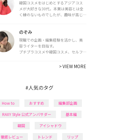
韓国コスメをはじめとするアジアコス
メが大好きな30代。本業は美容とは全
く縁のないものでしたが、趣味が高じ
てコスメコンシェルジュ・コスメライ
ター資格を取得し、現在は韓国コスメ
のぞみ
ライターとして活動中。
都内で16タイプパーソナルカラー診
現職での企画・編集経験を活かし、美
断・顔タイプ診断・骨格診断によるイ
容ライターを目指す。
メージコンサルティングも行っていま
プチプラコスメや韓国コスメ、セルフ
す。
ネイルに興味があり、美容系SNSや動画
で最新情報をチェック。家事や育児の合
>
VIEW MORE
間に取り入れられる時短美容テクも実
践中。日本化粧品検定1級保有。
#人気のタグ
How to
おすすめ
編集部企画
RAXY Style 公式アンバサダー
基本編
韓国
アイシャドウ
徹底レビュー
トレンド
リップ