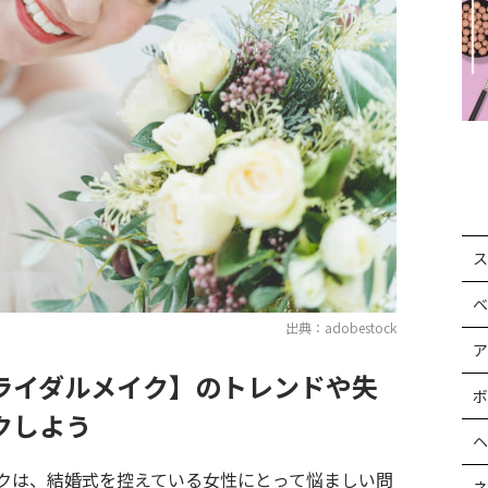
ス
ベ
出典：adobestock
ア
ライダルメイク】のトレンドや失
ボ
クしよう
ヘ
クは、結婚式を控えている女性にとって悩ましい問
ネ