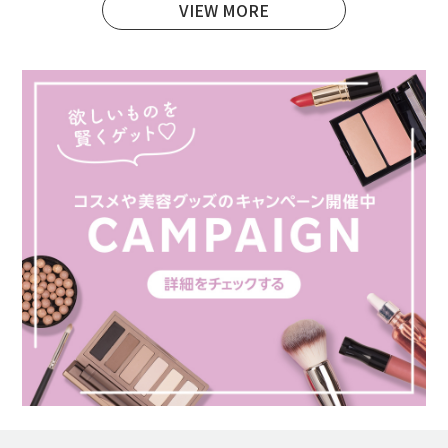
VIEW MORE