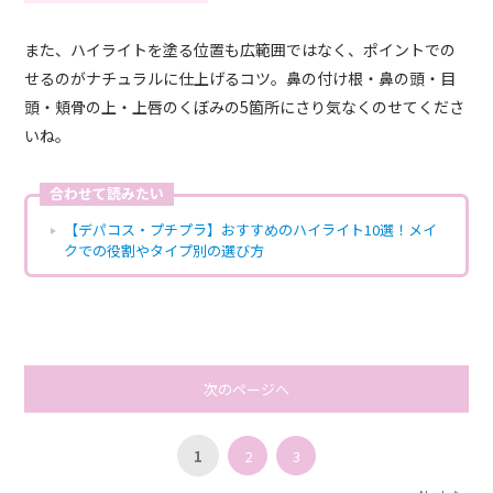
また、ハイライトを塗る位置も広範囲ではなく、ポイントでの
せるのがナチュラルに仕上げるコツ。鼻の付け根・鼻の頭・目
頭・頬骨の上・上唇のくぼみの5箇所にさり気なくのせてくださ
いね。
合わせて読みたい
【デパコス・プチプラ】おすすめのハイライト10選！メイ
クでの役割やタイプ別の選び方
次のページへ
1
2
3