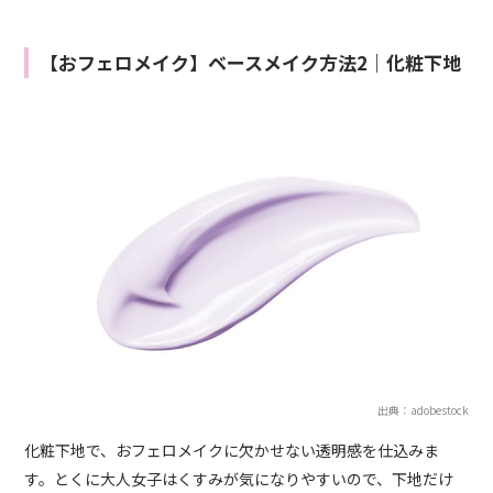
【おフェロメイク】ベースメイク方法2｜化粧下地
出典：adobestock
化粧下地で、おフェロメイクに欠かせない透明感を仕込みま
す。とくに大人女子はくすみが気になりやすいので、下地だけ