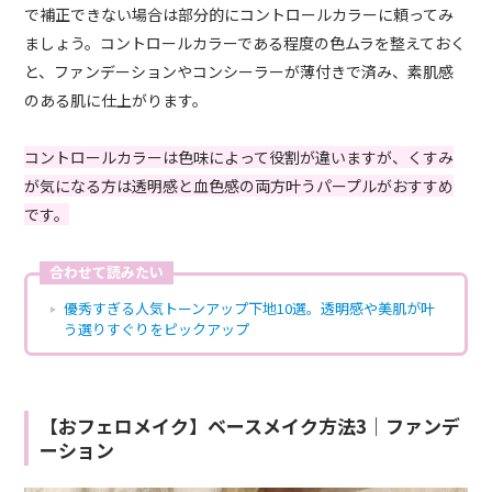
で補正できない場合は部分的にコントロールカラーに頼ってみ
ましょう。コントロールカラーである程度の色ムラを整えておく
と、ファンデーションやコンシーラーが薄付きで済み、素肌感
のある肌に仕上がります。
コントロールカラーは色味によって役割が違いますが、くすみ
が気になる方は透明感と血色感の両方叶うパープルがおすすめ
です。
合わせて読みたい
優秀すぎる人気トーンアップ下地10選。透明感や美肌が叶
う選りすぐりをピックアップ
【おフェロメイク】ベースメイク方法3｜ファンデ
ーション