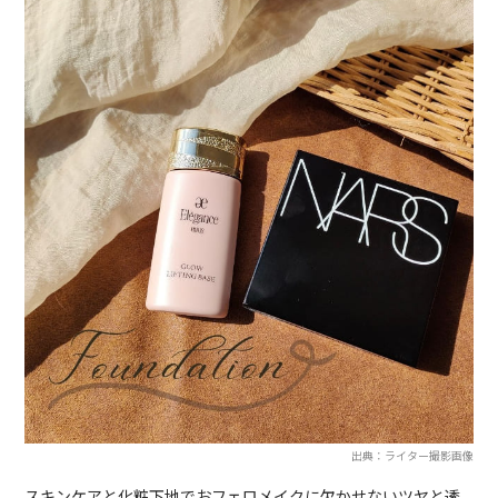
出典：ライター撮影画像
スキンケアと化粧下地でおフェロメイクに欠かせないツヤと透