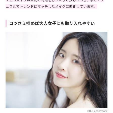
ュラルでトレンドにマッチしたメイクに進化しています。
コツさえ掴めば大人女子にも取り入れやすい
出典：adobestock