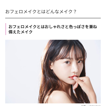
おフェロメイクとはどんなメイク？
おフェロメイクとはおしゃれさと色っぽさを兼ね
備えたメイク
出典：adobestock