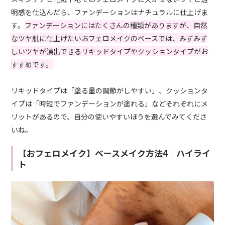
明感を仕込んだら、ファンデーションはナチュラルに仕上げま
す。
ファンデーションにはたくさんの種類がありますが、自然
なツヤ肌に仕上げたいおフェロメイクのベースでは、みずみず
しいツヤが演出できるリキッドタイプやクッションタイプがお
すすめです。
リキッドタイプは「塗る量の調節がしやすい」、クッションタ
イプは「時短でファンデーションが塗れる」などそれぞれにメ
リットがあるので、自分の使いやすいほうを選んでみてくださ
いね。
【おフェロメイク】ベースメイク方法4｜ハイライ
ト