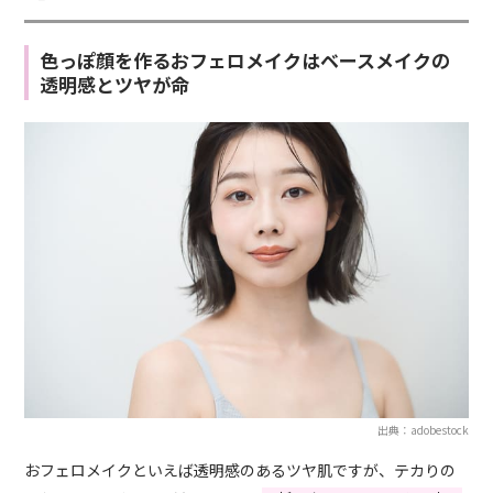
色っぽ顔を作るおフェロメイクはベースメイクの
透明感とツヤが命
出典：adobestock
おフェロメイクといえば透明感のあるツヤ肌ですが、テカりの