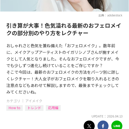
出典：adobestock
引き算が大事！色気溢れる最新のおフェロメイ
クの部分別のやり方をレクチャー
おしゃれさと色気を兼ね備えた「おフェロメイク」。数年前
に、メイクアップアーティストのイガリシノブさんが施すメイ
クとして人気となりました。そんなおフェロメイクですが、今
でも少しずつ進化し続けていることをご存じですか？
そこで今回は、最新のおフェロメイクの方法をパーツ別に詳し
くレクチャー！大人女子がおフェロメイクを取り入れるときの
注意点などもあわせて解説しますので、最後までチェックして
みてくださいね。
カテゴリ ｜
アイメイク
How to
トレンド
応用編
UPDATE： 2026.04.13