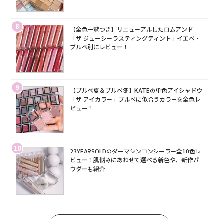
8
【全色一覧つき】リニューアルしたロムアンド
「ザ ジューシーラスティングティント」イエベ・
ブルベ別にレビュー！
9
【ブルベ夏＆ブルベ冬】KATEの単色アイシャドウ
「ザ アイカラー」ブルベに似合うカラーを全色レ
ビュー！
10
23YEARSOLDのダーマシンコンシーラー全10色レ
ビュー！肌悩みにあわせて選べる新色や、新作パ
ウダーも紹介